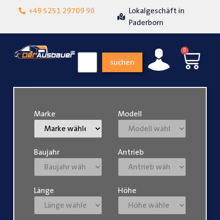
+49 5251 29709 90
Lokalgeschäft in
Über 15 Jahr
iedenheit
Paderborn
0
suchen
Marke
Modell
Baujahr
Antrieb
Länge
Höhe