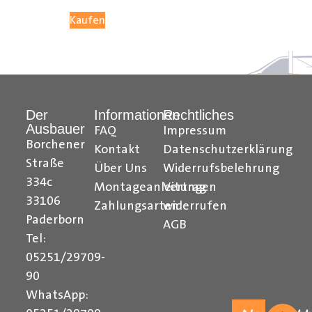
05251 29 70 9-90.
Kaufen
Hilfreiche Montageanleitungen und Tipps finden Sie
auch auf unserem
YouTube Kanal
einfach und
verständlich erklärt.
Der
Informationen
Rechtliches
Ausbauer
Ihr Team von
Der Ausbauer
FAQ
Impressum
Borchener
Kontakt
Datenschutzerklärung
______________________________________________
Straße
Über Uns
Widerrufsbelehrung
334c
Formularbeginn
Montageanleitungen
Vertrag
33106
Zahlungsarten
widerrufen
Paderborn
AGB
Tel:
05251/29709-
90
WhatsApp: