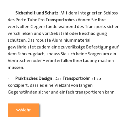
·
Sicherheit und Schutz:
Mit dem integrierten Schloss
des Porte Tube Pro
Transportrohrs
können Sie Ihre
wertvollen Gegenstände während des Transports sicher
verschließen und vor Diebstahl oder Beschädigung
schützen. Das robuste Aluminiummaterial
gewährleistet zudem eine zuverlässige Befestigung auf
dem Fahrzeugdach, sodass Sie sich keine Sorgen um ein
Verrutschen oder Herunterfallen Ihrer Ladung machen
müssen.
·
Praktisches Design:
Das
Transportrohr
ist so
konzipiert, dass es eine Vielzahl von langen
Gegenständen sicher und einfach transportieren kann.
Egal, ob Sie Kupferrohre für Ihre Installationsarbeiten,
Kunststoffrohre für den Sanitärbereich oder Holzlatten
Mehr
für den Bau benötigen, dieses
Transportrohr
bietet
ausreichend Platz und Schutz für Ihre Ladung.