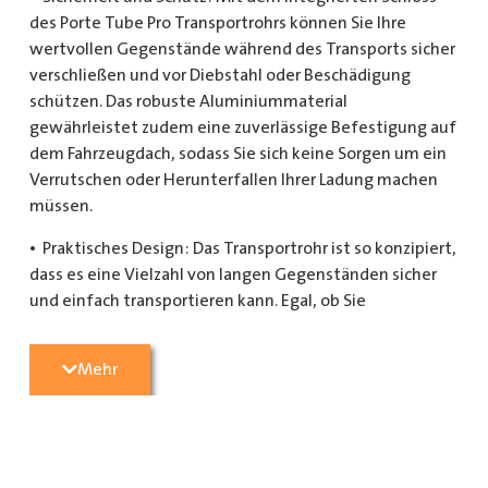
des Porte Tube Pro Transportrohrs können Sie Ihre
wertvollen Gegenstände während des Transports sicher
verschließen und vor Diebstahl oder Beschädigung
schützen. Das robuste Aluminiummaterial
gewährleistet zudem eine zuverlässige Befestigung auf
dem Fahrzeugdach, sodass Sie sich keine Sorgen um ein
Verrutschen oder Herunterfallen Ihrer Ladung machen
müssen.
• Praktisches Design: Das Transportrohr ist so konzipiert,
dass es eine Vielzahl von langen Gegenständen sicher
und einfach transportieren kann. Egal, ob Sie
Kupferrohre für Ihre Installationsarbeiten,
Kunststoffrohre für den Sanitärbereich oder Holzlatten
Mehr
für den Bau benötigen, dieses Transportrohr bietet
ausreichend Platz und Schutz für Ihre Ladung.
• Hochwertige Materialien: Hergestellt aus
hochwertigem Aluminium, ist das Porte Tube Pro