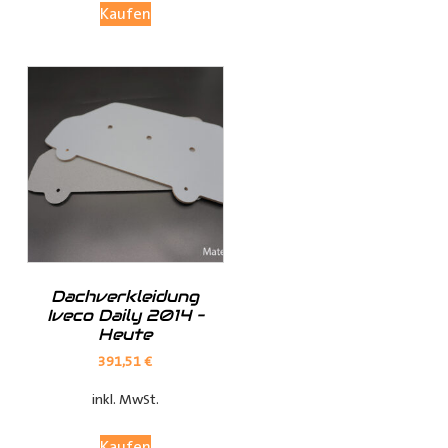
Kaufen
Investieren Sie in die Sicherheit und Bequemlichkeit
Ihres Transports von langen Gegenständen mit dem
Porte Tube Pro Transportrohr. Mit seinem robusten
Design, seinem integrierten Schloss und seiner
vielseitigen Anwendung ist es die ultimative Lösung für
den Transport von Kupferrohren, Kunststoffrohren,
Leitungen, Holzlatten und vielem mehr auf dem Dach
Ihres Transporters.
______________________________________________
Bei Fragen stehen wir Ihnen gerne zur Verfügung.
Dachverkleidung
Iveco Daily 2014 –
Heute
Kontaktieren Sie uns per E-Mail unter shop@der-
391,51
€
ausbauer.de oder rufen Sie uns direkt an
inkl. MwSt.
05251 29 70 9-90.
Kaufen