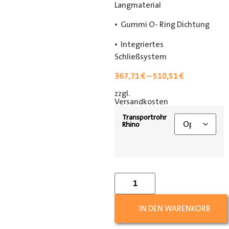
Langmaterial
• Gummi O- Ring Dichtung
• Integriertes
Schließsystem
367,71
€
–
510,51
€
zzgl.
[shipping_class]
Versandkosten
Transportrohr
Rhino
IN DEN WARENKORB