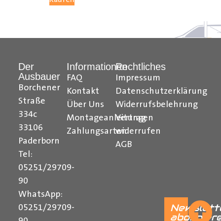
Hilfreiche Montageanleitungen und Tipps finden Sie
auch auf unserem YouTube Kanal einfach und
verständlich erklärt.
Der
Informationen
Rechtliches
Ihr Team von Der Ausbauer
Ausbauer
FAQ
Impressum
______________________________________________
Borchener
Kontakt
Datenschutzerklärung
Straße
Über Uns
Widerrufsbelehrung
334c
Montageanleitungen
Vertrag
33106
Zahlungsarten
widerrufen
Paderborn
AGB
Tel:
05251/29709-
90
WhatsApp:
Newslett
05251/29709-
abonnier
90