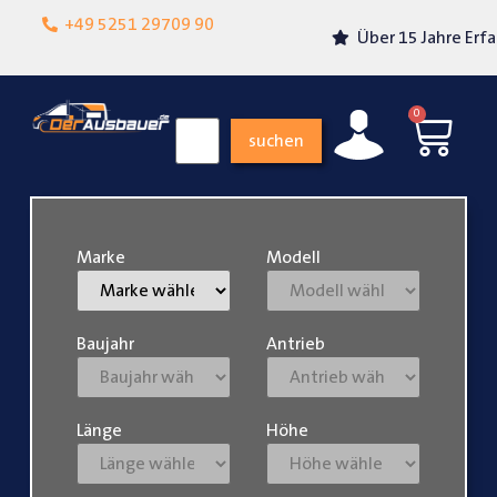
Lokalgeschäft in
+49 5251 29709 90
Über 15 Jahre Erfahrung
Paderborn
0
suchen
Marke
Modell
Baujahr
Antrieb
Länge
Höhe