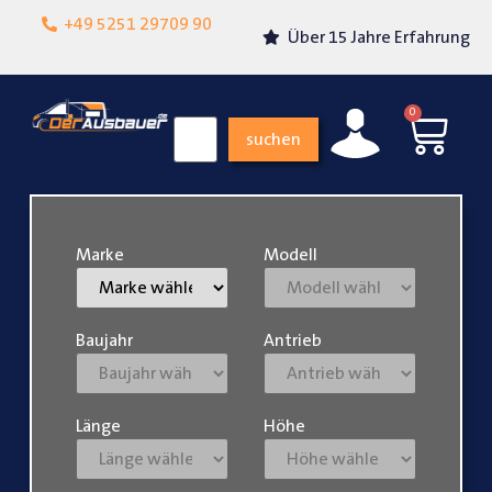
Lokalgeschäft in
+49 5251 29709 90
Über 15 Jahre Erfahrung
Paderborn
0
suchen
Marke
Modell
Baujahr
Antrieb
Länge
Höhe