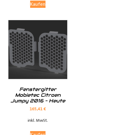
Kaufen
Investieren Sie in die Sicherheit und Bequemlichkeit
Ihres Transports von langen Gegenständen mit dem
Porte Tube Pro Transportrohr. Mit seinem robusten
Design, seinem integrierten Schloss und seiner
vielseitigen Anwendung ist es die ultimative Lösung für
den Transport von Kupferrohren, Kunststoffrohren,
Leitungen, Holzlatten und vielem mehr auf dem Dach
Ihres Transporters.
______________________________________________
Bei Fragen stehen wir Ihnen gerne zur Verfügung.
Fenstergitter
Mobietec Citroen
Jumpy 2016 – Heute
Kontaktieren Sie uns per E-Mail unter shop@der-
165,41
€
ausbauer.de oder rufen Sie uns direkt an
inkl. MwSt.
05251 29 70 9-90.
Kaufen