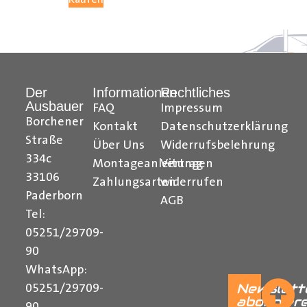
Hilfreiche Montageanleitungen und Tipps finden Sie
auch auf unserem YouTube Kanal einfach und
verständlich erklärt.
Der
Informationen
Rechtliches
Ihr Team von Der Ausbauer
Ausbauer
FAQ
Impressum
______________________________________________
Borchener
Kontakt
Datenschutzerklärung
Straße
Über Uns
Widerrufsbelehrung
334c
Montageanleitungen
Vertrag
33106
Zahlungsarten
widerrufen
Paderborn
AGB
Tel:
05251/29709-
90
WhatsApp:
Newslett
05251/29709-
abonnier
90