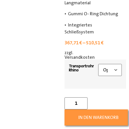
Langmaterial
• Gummi O- Ring Dichtung
• Integriertes
Schließsystem
367,71
€
–
510,51
€
zzgl.
[shipping_class]
Versandkosten
Transportrohr
Rhino
IN DEN WARENKORB