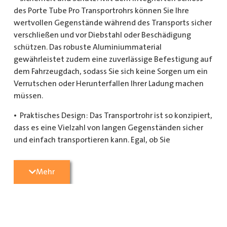
des Porte Tube Pro Transportrohrs können Sie Ihre
wertvollen Gegenstände während des Transports sicher
verschließen und vor Diebstahl oder Beschädigung
schützen. Das robuste Aluminiummaterial
gewährleistet zudem eine zuverlässige Befestigung auf
dem Fahrzeugdach, sodass Sie sich keine Sorgen um ein
Verrutschen oder Herunterfallen Ihrer Ladung machen
müssen.
• Praktisches Design: Das Transportrohr ist so konzipiert,
dass es eine Vielzahl von langen Gegenständen sicher
und einfach transportieren kann. Egal, ob Sie
Kupferrohre für Ihre Installationsarbeiten,
Kunststoffrohre für den Sanitärbereich oder Holzlatten
Mehr
für den Bau benötigen, dieses Transportrohr bietet
ausreichend Platz und Schutz für Ihre Ladung.
• Hochwertige Materialien: Hergestellt aus
hochwertigem Aluminium, ist das Porte Tube Pro