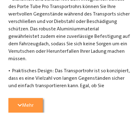
des Porte Tube Pro Transportrohrs können Sie Ihre
wertvollen Gegenstände während des Transports sicher
verschließen und vor Diebstahl oder Beschädigung
schützen. Das robuste Aluminiummaterial
gewährleistet zudem eine zuverlässige Befestigung auf
dem Fahrzeugdach, sodass Sie sich keine Sorgen um ein
Verrutschen oder Herunterfallen Ihrer Ladung machen
müssen.
• Praktisches Design: Das Transportrohr ist so konzipiert,
dass es eine Vielzahl von langen Gegenständen sicher
und einfach transportieren kann. Egal, ob Sie
Kupferrohre für Ihre Installationsarbeiten,
Kunststoffrohre für den Sanitärbereich oder Holzlatten
Mehr
für den Bau benötigen, dieses Transportrohr bietet
ausreichend Platz und Schutz für Ihre Ladung.
• Hochwertige Materialien: Hergestellt aus
hochwertigem Aluminium, ist das Porte Tube Pro