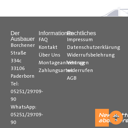
Hilfreiche Montageanleitungen und Tipps finden Sie
auch auf unserem YouTube Kanal einfach und
verständlich erklärt.
Der
Informationen
Rechtliches
Ausbauer
Ihr Team von Der Ausbauer
FAQ
Impressum
Borchener
Kontakt
Datenschutzerklärung
______________________________________________
Straße
Über Uns
Widerrufsbelehrung
334c
Montageanleitungen
Vertrag
33106
Zahlungsarten
widerrufen
Paderborn
AGB
Tel:
05251/29709-
90
WhatsApp:
Newslett
05251/29709-
abonnier
90