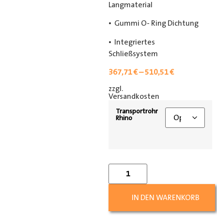
Langmaterial
• Gummi O- Ring Dichtung
• Integriertes
Schließsystem
367,71
€
–
510,51
€
zzgl.
[shipping_class]
Versandkosten
Transportrohr
Rhino
IN DEN WARENKORB