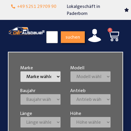
Lokalgeschäft in
+49 5251 29709 90
Über 15 Jahre Erfahrung
Paderborn
0
suchen
Marke
Modell
Baujahr
Antrieb
Länge
Höhe