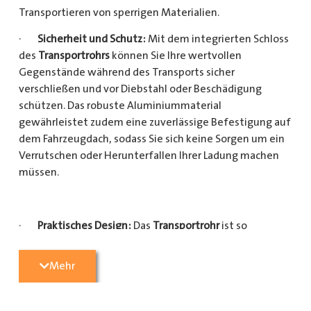
Transportieren von sperrigen Materialien.
·
Sicherheit und Schutz:
Mit dem integrierten Schloss
des
Transportrohrs
können Sie Ihre wertvollen
Gegenstände während des Transports sicher
verschließen und vor Diebstahl oder Beschädigung
schützen. Das robuste Aluminiummaterial
gewährleistet zudem eine zuverlässige Befestigung auf
dem Fahrzeugdach, sodass Sie sich keine Sorgen um ein
Verrutschen oder Herunterfallen Ihrer Ladung machen
müssen.
·
Praktisches Design:
Das
Transportrohr
ist so
konzipiert, dass es eine Vielzahl von langen
Gegenständen sicher und einfach transportieren kann
Mehr
(Das
Transportrohr
gibt es in 5 verschiedenen Längen).
Egal, ob Sie Kupferrohre für Ihre Installationsarbeiten,
Kunststoffrohre für den Sanitärbereich oder Holzlatten