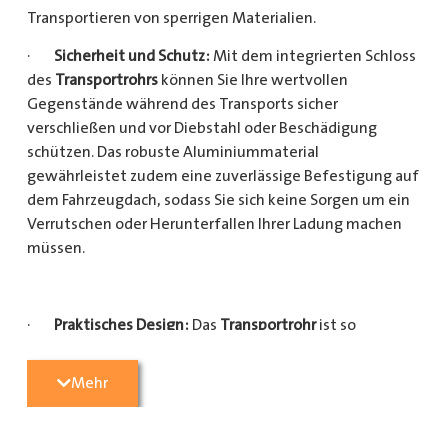
Transportieren von sperrigen Materialien.
·
Sicherheit und Schutz:
Mit dem integrierten Schloss
des
Transportrohrs
können Sie Ihre wertvollen
Gegenstände während des Transports sicher
verschließen und vor Diebstahl oder Beschädigung
schützen. Das robuste Aluminiummaterial
gewährleistet zudem eine zuverlässige Befestigung auf
dem Fahrzeugdach, sodass Sie sich keine Sorgen um ein
Verrutschen oder Herunterfallen Ihrer Ladung machen
müssen.
·
Praktisches Design:
Das
Transportrohr
ist so
konzipiert, dass es eine Vielzahl von langen
Gegenständen sicher und einfach transportieren kann
Mehr
(Das
Transportrohr
gibt es in 5 verschiedenen Längen).
Egal, ob Sie Kupferrohre für Ihre Installationsarbeiten,
Kunststoffrohre für den Sanitärbereich oder Holzlatten