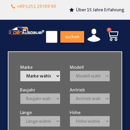
Lokalgeschäft in
+49 5251 29709 90
Über 15 Jahre Erfahrung
Paderborn
0
suchen
Marke
Modell
Baujahr
Antrieb
Länge
Höhe