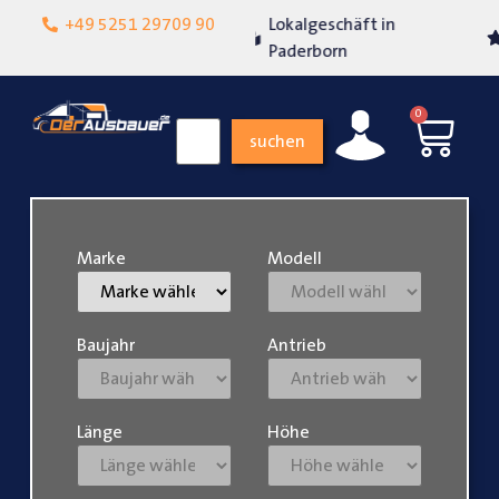
Lokalgeschäft in
+49 5251 29709 90
Über 15 Jahre Erfahrung
Paderborn
0
suchen
Marke
Modell
Baujahr
Antrieb
Länge
Höhe