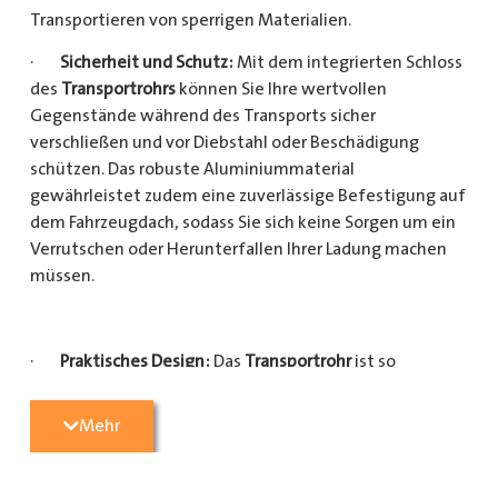
Transportieren von sperrigen Materialien.
·
Sicherheit und Schutz:
Mit dem integrierten Schloss
des
Transportrohrs
können Sie Ihre wertvollen
Gegenstände während des Transports sicher
verschließen und vor Diebstahl oder Beschädigung
schützen. Das robuste Aluminiummaterial
gewährleistet zudem eine zuverlässige Befestigung auf
dem Fahrzeugdach, sodass Sie sich keine Sorgen um ein
Verrutschen oder Herunterfallen Ihrer Ladung machen
müssen.
·
Praktisches Design:
Das
Transportrohr
ist so
konzipiert, dass es eine Vielzahl von langen
Gegenständen sicher und einfach transportieren kann
Mehr
(Das
Transportrohr
gibt es in 5 verschiedenen Längen).
Egal, ob Sie Kupferrohre für Ihre Installationsarbeiten,
Kunststoffrohre für den Sanitärbereich oder Holzlatten