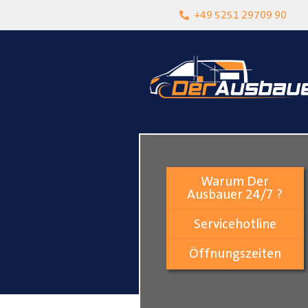
heit
Lokalgeschäft in Paderborn
+49 5251 29709 90
Warum Der
Ausbauer 24/7 ?
Servicehotline
Öffnungszeiten