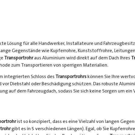
kte Lösung für alle Handwerker, Installateure und Fahrzeugbesitze
 lange Gegenstände wie Kupferrohre, Kunststoffrohre, Leitungen
ge
Transportrohr
aus Aluminium wird direkt auf dem Dach Ihres
T
hode zum Transportieren von sperrigen Materialien.
 integrierten Schloss des
Transportrohrs
können Sie Ihre wertv
nd vor Diebstahl oder Beschädigung schützen. Das robuste Alumi
ung auf dem Fahrzeugdach, sodass Sie sich keine Sorgen um ein 
portrohr
ist so konzipiert, dass es eine Vielzahl von langen Gege
trohr
gibt es in 5 verschiedenen Längen). Egal, ob Sie Kupferrohre 