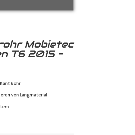
rohr Mobietec
n T6 2015 –
Kant Rohr
eren von Langmaterial
stem
ing_class]