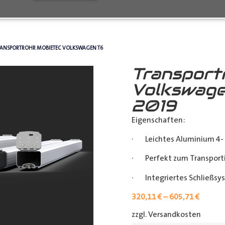
RANSPORTROHR MOBIETEC VOLKSWAGEN T6
Transport
Volkswage
2019
Eigenschaften:
· Leichtes Aluminium 4- 
· Perfekt zum Transporti
· Integriertes Schließsy
320,11
€
–
605,71
€
zzgl. Versandkosten
[shipp