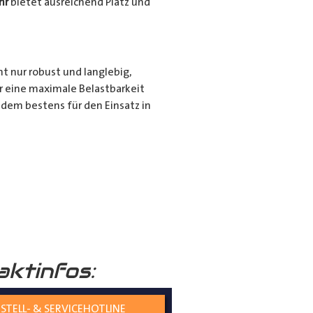
hr
bietet ausreichend Platz und
ht nur robust und langlebig,
r eine maximale Belastbarkeit
dem bestens für den Einsatz in
r für den privaten Gebrauch bei
ie langen Gegenstände sicher und
nd seiner hochwertigen
tiert.
aktinfos:
STELL- & SERVICEHOTLINE