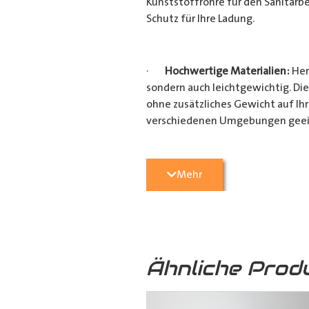
Kunststoffrohre für den Sanitärbe
Schutz für Ihre Ladung.
·
Hochwertige Materialien:
Her
sondern auch leichtgewichtig. Die
ohne zusätzliches Gewicht auf Ih
verschiedenen Umgebungen geei
·
Vielseitige Anwendungsmögli
Mehr
Heimwerkerprojekten, dieses
Tra
effizient transportieren möchten
Verarbeitung ist es ein unverzicht
Ähnliche Prod
·
Verschiedene Variationen:
Da
(160mm x 110mm & 160mm x 160