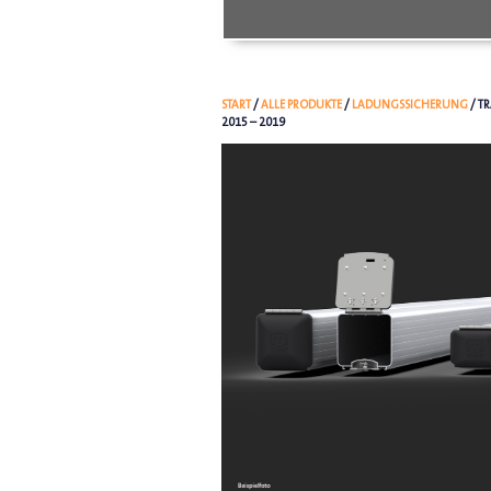
START
/
ALLE PRODUKTE
/
LADUNGSSICHERUNG
/ T
2015 – 2019