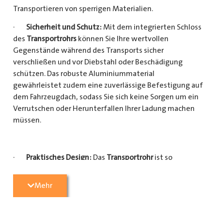
Transportieren von sperrigen Materialien.
·
Sicherheit und Schutz:
Mit dem integrierten Schloss
des
Transportrohrs
können Sie Ihre wertvollen
Gegenstände während des Transports sicher
verschließen und vor Diebstahl oder Beschädigung
schützen. Das robuste Aluminiummaterial
gewährleistet zudem eine zuverlässige Befestigung auf
dem Fahrzeugdach, sodass Sie sich keine Sorgen um ein
Verrutschen oder Herunterfallen Ihrer Ladung machen
müssen.
·
Praktisches Design:
Das
Transportrohr
ist so
konzipiert, dass es eine Vielzahl von langen
Gegenständen sicher und einfach transportieren kann
Mehr
(Das
Transportrohr
gibt es in 5 verschiedenen Längen).
Egal, ob Sie Kupferrohre für Ihre Installationsarbeiten,
Kunststoffrohre für den Sanitärbereich oder Holzlatten