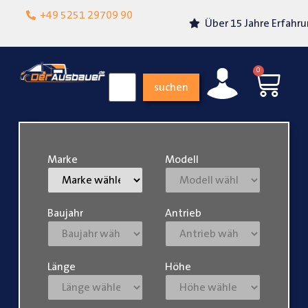
Lokalgeschäft in
+49 5251 29709 90
Über 15 Jahre Erfahrung
Paderborn
0
suchen
Marke
Modell
Baujahr
Antrieb
Länge
Höhe