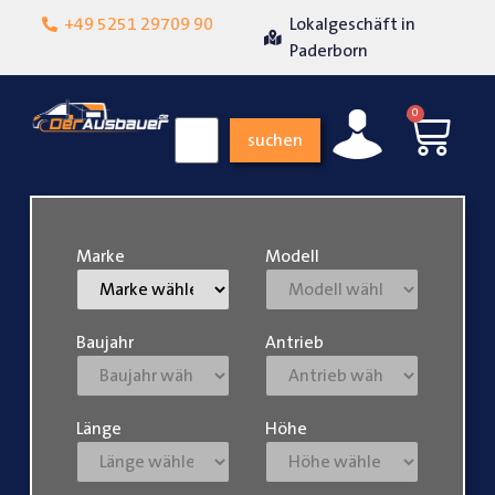
+49 5251 29709 90
Lokalgeschäft in
Über 15 Jahre Erfa
heit
Paderborn
0
suchen
Marke
Modell
Baujahr
Antrieb
Länge
Höhe