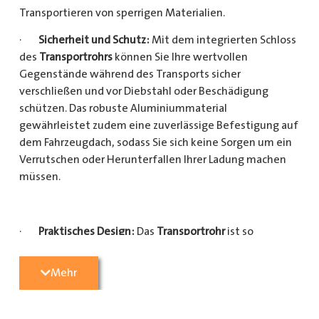
Transportieren von sperrigen Materialien.
·
Sicherheit und Schutz:
Mit dem integrierten Schloss
des
Transportrohrs
können Sie Ihre wertvollen
Gegenstände während des Transports sicher
verschließen und vor Diebstahl oder Beschädigung
schützen. Das robuste Aluminiummaterial
gewährleistet zudem eine zuverlässige Befestigung auf
dem Fahrzeugdach, sodass Sie sich keine Sorgen um ein
Verrutschen oder Herunterfallen Ihrer Ladung machen
müssen.
·
Praktisches Design:
Das
Transportrohr
ist so
konzipiert, dass es eine Vielzahl von langen
Gegenständen sicher und einfach transportieren kann
Mehr
(Das
Transportrohr
gibt es in 5 verschiedenen Längen).
Egal, ob Sie Kupferrohre für Ihre Installationsarbeiten,
Kunststoffrohre für den Sanitärbereich oder Holzlatten