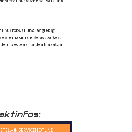
hr
bietet ausreichend Platz und
ht nur robust und langlebig,
r eine maximale Belastbarkeit
dem bestens für den Einsatz in
r für den privaten Gebrauch bei
ie langen Gegenstände sicher und
nd seiner hochwertigen
tiert.
aktinfos:
STELL- & SERVICEHOTLINE