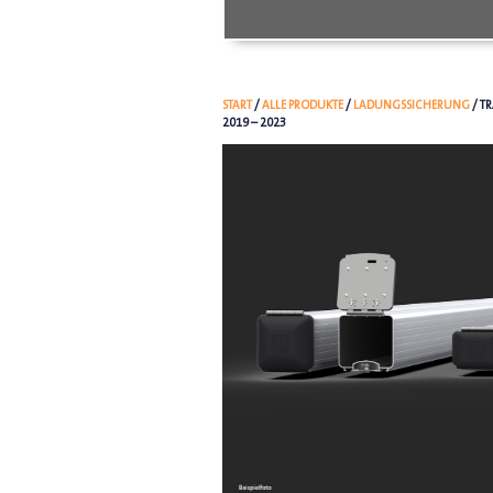
START
/
ALLE PRODUKTE
/
LADUNGSSICHERUNG
/ T
2019 – 2023