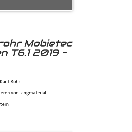
rohr Mobietec
n T6.1 2019 –
Kant Rohr
eren von Langmaterial
stem
ing_class]