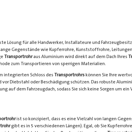
kte Lösung für alle Handwerker, Installateure und Fahrzeugbesitze
 lange Gegenstände wie Kupferrohre, Kunststoffrohre, Leitungen
ge
Transportrohr
aus Aluminium wird direkt auf dem Dach Ihres
T
hode zum Transportieren von sperrigen Materialien.
 integrierten Schloss des
Transportrohrs
können Sie Ihre wertv
nd vor Diebstahl oder Beschädigung schützen. Das robuste Alumi
ung auf dem Fahrzeugdach, sodass Sie sich keine Sorgen um ein 
portrohr
ist so konzipiert, dass es eine Vielzahl von langen Gege
trohr
gibt es in 5 verschiedenen Längen). Egal, ob Sie Kupferrohre 