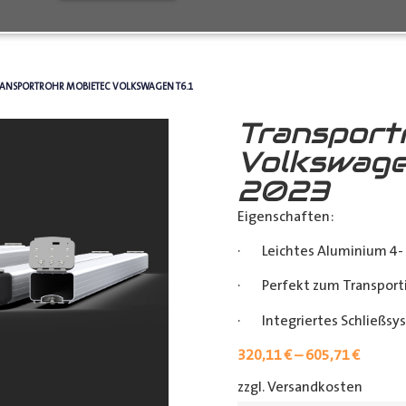
RANSPORTROHR MOBIETEC VOLKSWAGEN T6.1
Transport
Volkswage
2023
Eigenschaften:
· Leichtes Aluminium 4- 
· Perfekt zum Transporti
· Integriertes Schließsy
320,11
€
–
605,71
€
zzgl. Versandkosten
[shipp