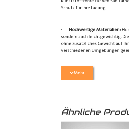
Kunststoffrohre für den Sanitärbe
Schutz für Ihre Ladung.
·
Hochwertige Materialien:
Her
sondern auch leichtgewichtig. Die
ohne zusätzliches Gewicht auf Ih
verschiedenen Umgebungen geei
·
Vielseitige Anwendungsmögli
Mehr
Heimwerkerprojekten, dieses
Tra
effizient transportieren möchten
Verarbeitung ist es ein unverzicht
Ähnliche Prod
·
Verschiedene Variationen:
Da
(160mm x 110mm & 160mm x 160