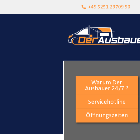
heit
Lokalgeschäft in Paderborn
+49 5251 29709 90
Warum Der
Ausbauer 24/7 ?
Servicehotline
Öffnungszeiten