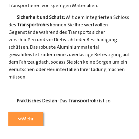
Transportieren von sperrigen Materialien.
·
Sicherheit und Schutz:
Mit dem integrierten Schloss
des
Transportrohrs
können Sie Ihre wertvollen
Gegenstände während des Transports sicher
verschließen und vor Diebstahl oder Beschädigung
schützen. Das robuste Aluminiummaterial
gewährleistet zudem eine zuverlässige Befestigung auf
dem Fahrzeugdach, sodass Sie sich keine Sorgen um ein
Verrutschen oder Herunterfallen Ihrer Ladung machen
müssen.
·
Praktisches Design:
Das
Transportrohr
ist so
konzipiert, dass es eine Vielzahl von langen
Gegenständen sicher und einfach transportieren kann
Mehr
(Das
Transportrohr
gibt es in 5 verschiedenen Längen).
Egal, ob Sie Kupferrohre für Ihre Installationsarbeiten,
Kunststoffrohre für den Sanitärbereich oder Holzlatten