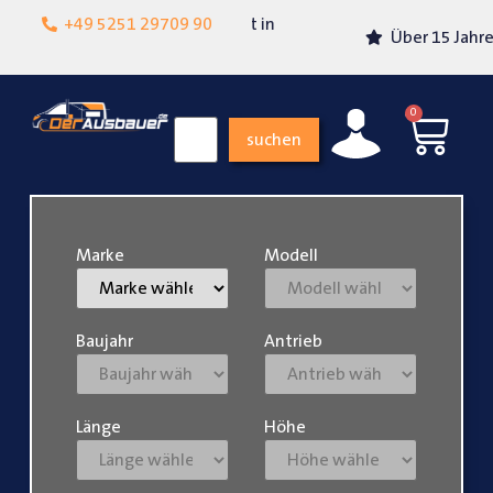
Lokalgeschäft in
+49 5251 29709 90
Über 15 Jahre Erfahrung
Paderborn
0
suchen
Marke
Modell
Baujahr
Antrieb
Länge
Höhe