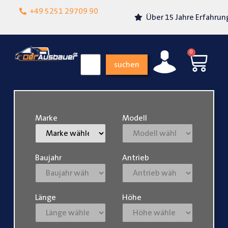
Lokalgeschäft in
+49 5251 29709 90
Über 15 Jahre Erfahrung
Paderborn
0
suchen
Marke
Modell
Baujahr
Antrieb
Länge
Höhe