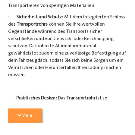
Transportieren von sperrigen Materialien.
·
Sicherheit und Schutz:
Mit dem integrierten Schloss
des
Transportrohrs
können Sie Ihre wertvollen
Gegenstände während des Transports sicher
verschließen und vor Diebstahl oder Beschädigung
schützen. Das robuste Aluminiummaterial
gewährleistet zudem eine zuverlässige Befestigung auf
dem Fahrzeugdach, sodass Sie sich keine Sorgen um ein
Verrutschen oder Herunterfallen Ihrer Ladung machen
müssen.
·
Praktisches Design:
Das
Transportrohr
ist so
konzipiert, dass es eine Vielzahl von langen
Gegenständen sicher und einfach transportieren kann
Mehr
(Das
Transportrohr
gibt es in 5 verschiedenen Längen).
Egal, ob Sie Kupferrohre für Ihre Installationsarbeiten,
Kunststoffrohre für den Sanitärbereich oder Holzlatten