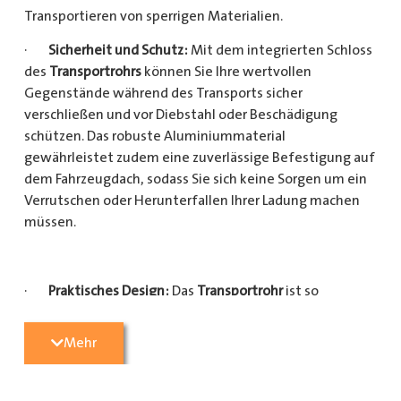
Transportieren von sperrigen Materialien.
·
Sicherheit und Schutz:
Mit dem integrierten Schloss
des
Transportrohrs
können Sie Ihre wertvollen
Gegenstände während des Transports sicher
verschließen und vor Diebstahl oder Beschädigung
schützen. Das robuste Aluminiummaterial
gewährleistet zudem eine zuverlässige Befestigung auf
dem Fahrzeugdach, sodass Sie sich keine Sorgen um ein
Verrutschen oder Herunterfallen Ihrer Ladung machen
müssen.
·
Praktisches Design:
Das
Transportrohr
ist so
konzipiert, dass es eine Vielzahl von langen
Gegenständen sicher und einfach transportieren kann
Mehr
(Das
Transportrohr
gibt es in 5 verschiedenen Längen).
Egal, ob Sie Kupferrohre für Ihre Installationsarbeiten,
Kunststoffrohre für den Sanitärbereich oder Holzlatten