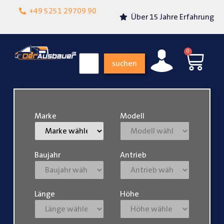
Lokalgeschäft in
+49 5251 29709 90
Über 15 Jahre Erfahrung
Paderborn
0
suchen
Marke
Modell
Baujahr
Antrieb
Länge
Höhe