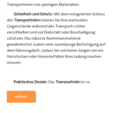
Transportieren von sperrigen Materialien.
·
Sicherheit und Schutz:
Mit dem integrierten Schloss
des
Transportrohrs
können Sie Ihre wertvollen
Gegenstände während des Transports sicher
verschließen und vor Diebstahl oder Beschädigung
schützen. Das robuste Aluminiummaterial
gewährleistet zudem eine zuverlässige Befestigung auf
dem Fahrzeugdach, sodass Sie sich keine Sorgen um ein
Verrutschen oder Herunterfallen Ihrer Ladung machen
müssen.
·
Praktisches Design:
Das
Transportrohr
ist so
konzipiert, dass es eine Vielzahl von langen
Gegenständen sicher und einfach transportieren kann
Mehr
(Das
Transportrohr
gibt es in 5 verschiedenen Längen).
Egal, ob Sie Kupferrohre für Ihre Installationsarbeiten,
Kunststoffrohre für den Sanitärbereich oder Holzlatten