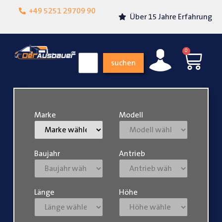
Lokalgeschäft in
+49 5251 29709 90
Über 15 Jahre Erfahrung
Paderborn
0
suchen
Marke
Modell
Baujahr
Antrieb
Länge
Höhe