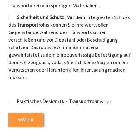
Transportieren von sperrigen Materialien.
·
Sicherheit und Schutz:
Mit dem integrierten Schloss
des
Transportrohrs
können Sie Ihre wertvollen
Gegenstände während des Transports sicher
verschließen und vor Diebstahl oder Beschädigung
schützen. Das robuste Aluminiummaterial
gewährleistet zudem eine zuverlässige Befestigung auf
dem Fahrzeugdach, sodass Sie sich keine Sorgen um ein
Verrutschen oder Herunterfallen Ihrer Ladung machen
müssen.
·
Praktisches Design:
Das
Transportrohr
ist so
konzipiert, dass es eine Vielzahl von langen
Gegenständen sicher und einfach transportieren kann
Mehr
(Das
Transportrohr
gibt es in 5 verschiedenen Längen).
Egal, ob Sie Kupferrohre für Ihre Installationsarbeiten,
Kunststoffrohre für den Sanitärbereich oder Holzlatten