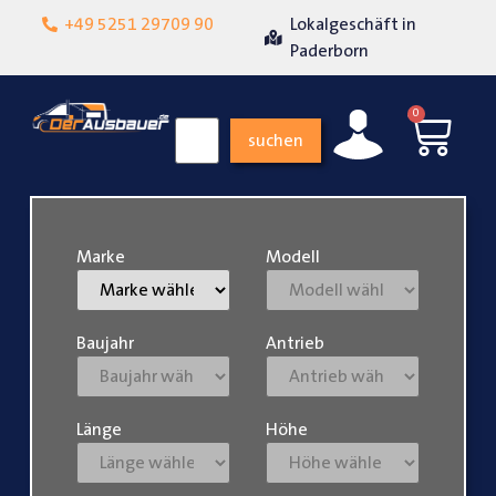
Hohe
+49 5251 29709 90
Lokalgeschäft in
Üb
Kundenzufriedenheit
Paderborn
0
suchen
Marke
Modell
Baujahr
Antrieb
Länge
Höhe