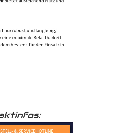
hr
bietet ausreichend Platz und
ht nur robust und langlebig,
r eine maximale Belastbarkeit
dem bestens für den Einsatz in
r für den privaten Gebrauch bei
ie langen Gegenstände sicher und
nd seiner hochwertigen
tiert.
aktinfos:
STELL- & SERVICEHOTLINE