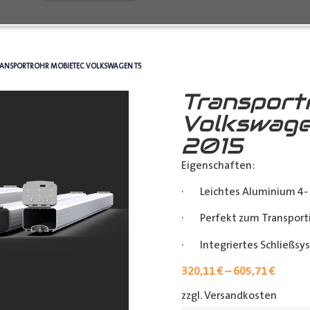
RANSPORTROHR MOBIETEC VOLKSWAGEN T5
Transport
Volkswage
2015
Eigenschaften:
· Leichtes Aluminium 4- 
· Perfekt zum Transporti
· Integriertes Schließsy
320,11
€
–
605,71
€
zzgl. Versandkosten
[shipp