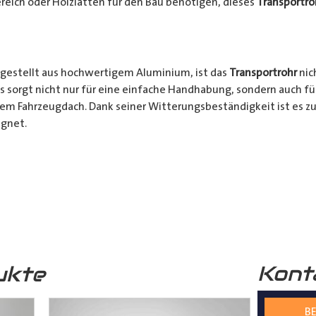
reich oder Holzlatten für den Bau benötigen, dieses
Transportro
gestellt aus hochwertigem Aluminium, ist das
Transportrohr
nic
s sorgt nicht nur für eine einfache Handhabung, sondern auch fü
rem Fahrzeugdach. Dank seiner Witterungsbeständigkeit ist es zu
gnet.
chkeiten:
Ob für den professionellen Einsatz auf Baustellen ode
nsportrohr
ist die ideale Lösung für alle Transporter Besitzer, d
. Mit seinem integrierten Schloss, seinem praktischen Design u
bares Zubehör für jeden, der häufig sperrige Materialien transpor
Kont
ukte
s
Transportrohr
gibt es in 2 unterschiedlichen Formen
mm) und in 4 verschiedenen Längen (2000mm – 5000mm)
BE