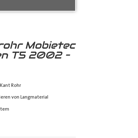
rohr Mobietec
n T5 2002 –
Kant Rohr
eren von Langmaterial
stem
ing_class]