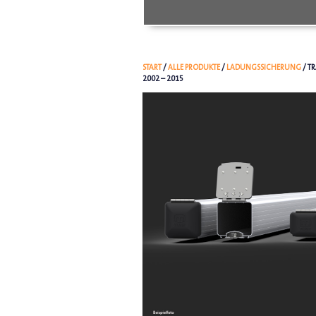
START
/
ALLE PRODUKTE
/
LADUNGSSICHERUNG
/ T
2002 – 2015