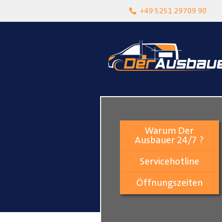
heit
Lokalgeschäft in Paderborn
+49 5251 29709 90
Warum Der
Ausbauer 24/7 ?
Servicehotline
Öffnungszeiten