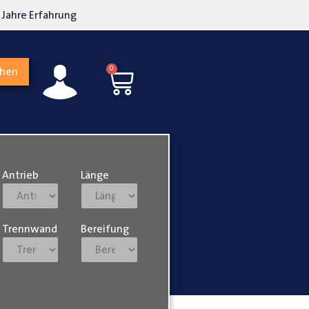
kosten transparent
Hohe Kundenzufriedenh
0
chen
Antrieb
Länge
Trennwand
Bereifung