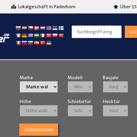
Über 15 Jahre Erfahrung
Versand
su
Marke
Modell
Baujahr
Höhe
Schiebetür
Hecktür
Zurücksetzen