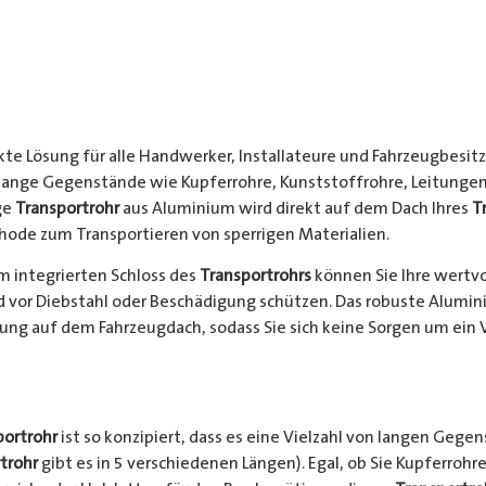
kte Lösung für alle Handwerker, Installateure und Fahrzeugbesitze
 lange Gegenstände wie Kupferrohre, Kunststoffrohre, Leitungen
ge
Transportrohr
aus Aluminium wird direkt auf dem Dach Ihres
T
hode zum Transportieren von sperrigen Materialien.
 integrierten Schloss des
Transportrohrs
können Sie Ihre wertv
nd vor Diebstahl oder Beschädigung schützen. Das robuste Alumi
ung auf dem Fahrzeugdach, sodass Sie sich keine Sorgen um ein 
portrohr
ist so konzipiert, dass es eine Vielzahl von langen Gege
trohr
gibt es in 5 verschiedenen Längen). Egal, ob Sie Kupferrohre 