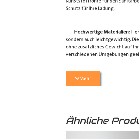
Kunststoffrohre für den Sanitärbe
Schutz für Ihre Ladung.
·
Hochwertige Materialien:
Her
sondern auch leichtgewichtig. Die
ohne zusätzliches Gewicht auf Ih
verschiedenen Umgebungen geei
·
Vielseitige Anwendungsmögli
Mehr
Heimwerkerprojekten, dieses
Tra
effizient transportieren möchten
Verarbeitung ist es ein unverzicht
Ähnliche Prod
·
Verschiedene Variationen:
Da
(160mm x 110mm & 160mm x 160