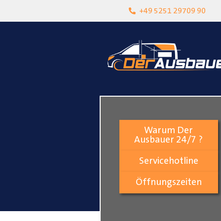
heit
Lokalgeschäft in Paderborn
+49 5251 29709 90
Warum Der
Ausbauer 24/7 ?
Servicehotline
Öffnungszeiten