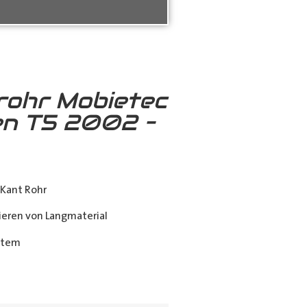
rohr Mobietec
n T5 2002 –
Kant Rohr
eren von Langmaterial
stem
ing_class]