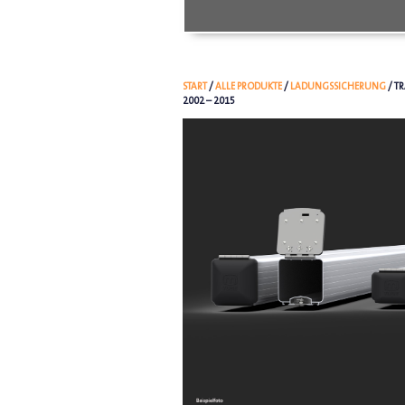
START
/
ALLE PRODUKTE
/
LADUNGSSICHERUNG
/ T
2002 – 2015