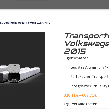
RANSPORTROHR MOBIETEC VOLKSWAGEN T5
Transport
Volkswage
2015
Eigenschaften:
· Leichtes Aluminium 4- 
· Perfekt zum Transporti
· Integriertes Schließsy
320,11
€
–
605,71
€
zzgl. Versandkosten
[shipp