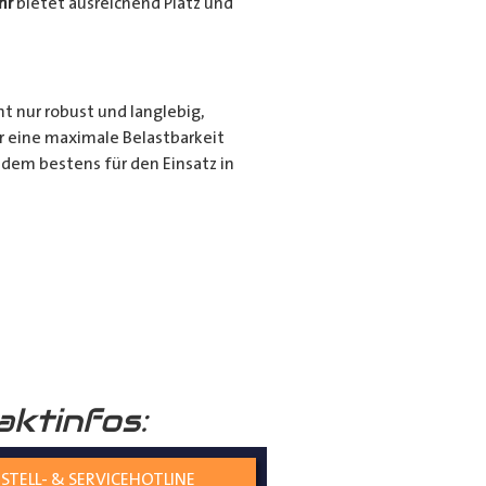
hr
bietet ausreichend Platz und
ht nur robust und langlebig,
r eine maximale Belastbarkeit
dem bestens für den Einsatz in
r für den privaten Gebrauch bei
ie langen Gegenstände sicher und
nd seiner hochwertigen
tiert.
aktinfos:
STELL- & SERVICEHOTLINE