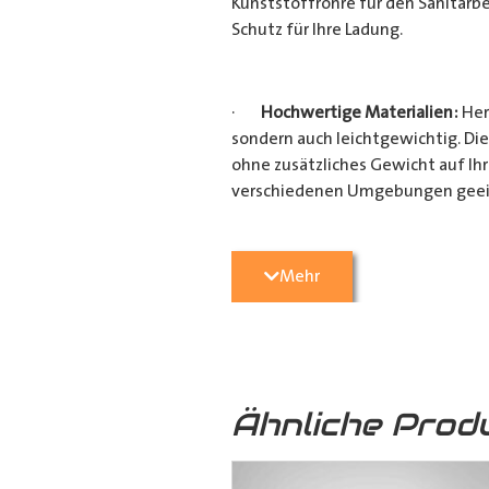
Kunststoffrohre für den Sanitärbe
Schutz für Ihre Ladung.
·
Hochwertige Materialien:
Her
sondern auch leichtgewichtig. Die
ohne zusätzliches Gewicht auf Ih
verschiedenen Umgebungen geei
·
Vielseitige Anwendungsmögli
Mehr
Heimwerkerprojekten, dieses
Tra
effizient transportieren möchten
Verarbeitung ist es ein unverzicht
Ähnliche Prod
·
Verschiedene Variationen:
Da
(160mm x 110mm & 160mm x 160