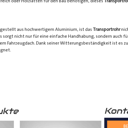
reich oder Holzlatten für den Bau benötigen, dieses
Transportro
gestellt aus hochwertigem Aluminium, ist das
Transportrohr
nic
s sorgt nicht nur für eine einfache Handhabung, sondern auch fü
rem Fahrzeugdach. Dank seiner Witterungsbeständigkeit ist es zu
gnet.
chkeiten:
Ob für den professionellen Einsatz auf Baustellen ode
nsportrohr
ist die ideale Lösung für alle Transporter Besitzer, d
. Mit seinem integrierten Schloss, seinem praktischen Design u
bares Zubehör für jeden, der häufig sperrige Materialien transpor
Kont
ukte
s
Transportrohr
gibt es in 2 unterschiedlichen Formen
mm) und in 4 verschiedenen Längen (2000mm – 5000mm)
BE