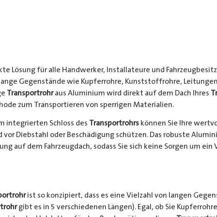
kte Lösung für alle Handwerker, Installateure und Fahrzeugbesitze
 lange Gegenstände wie Kupferrohre, Kunststoffrohre, Leitungen
ge
Transportrohr
aus Aluminium wird direkt auf dem Dach Ihres
T
hode zum Transportieren von sperrigen Materialien.
 integrierten Schloss des
Transportrohrs
können Sie Ihre wertv
nd vor Diebstahl oder Beschädigung schützen. Das robuste Alumi
ung auf dem Fahrzeugdach, sodass Sie sich keine Sorgen um ein 
portrohr
ist so konzipiert, dass es eine Vielzahl von langen Gege
trohr
gibt es in 5 verschiedenen Längen). Egal, ob Sie Kupferrohre 