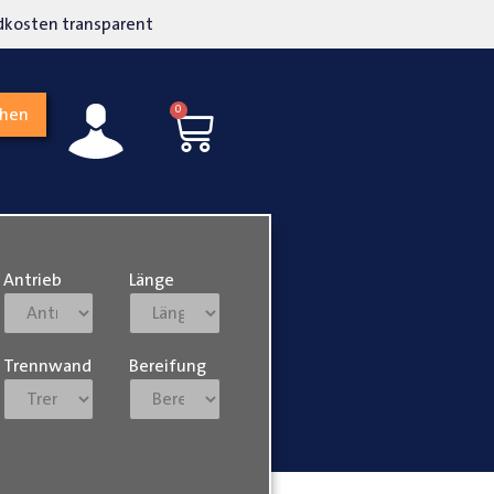
kosten transparent
Hohe Kundenzufriedenh
0
chen
Antrieb
Länge
Trennwand
Bereifung