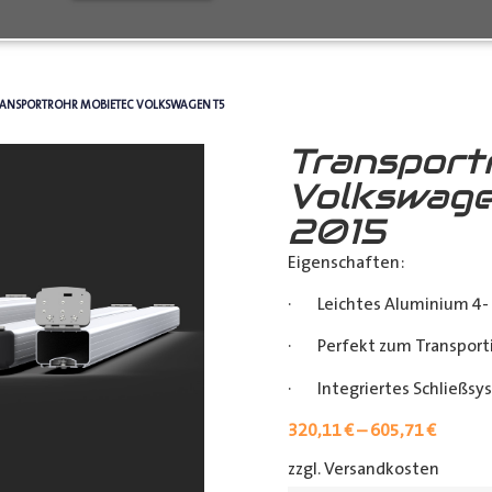
RANSPORTROHR MOBIETEC VOLKSWAGEN T5
Transport
Volkswage
2015
Eigenschaften:
· Leichtes Aluminium 4- 
· Perfekt zum Transporti
· Integriertes Schließsy
320,11
€
–
605,71
€
zzgl. Versandkosten
[shipp