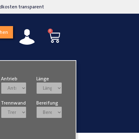
kosten transparent
Hohe Kundenzufriedenh
0
chen
Antrieb
Länge
Trennwand
Bereifung