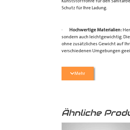
Kunststoffrohre für den Sanitärbe
Schutz für Ihre Ladung.
·
Hochwertige Materialien:
Her
sondern auch leichtgewichtig. Die
ohne zusätzliches Gewicht auf Ih
verschiedenen Umgebungen geei
·
Vielseitige Anwendungsmögli
Mehr
Heimwerkerprojekten, dieses
Tra
effizient transportieren möchten
Verarbeitung ist es ein unverzicht
Ähnliche Prod
·
Verschiedene Variationen:
Da
(160mm x 110mm & 160mm x 160