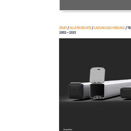
START
/
ALLE PRODUKTE
/
LADUNGSSICHERUNG
/ T
2002 – 2015