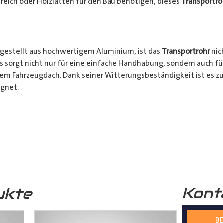
reich oder Holzlatten für den Bau benötigen, dieses
Transportro
gestellt aus hochwertigem Aluminium, ist das
Transportrohr
nic
s sorgt nicht nur für eine einfache Handhabung, sondern auch fü
rem Fahrzeugdach. Dank seiner Witterungsbeständigkeit ist es zu
gnet.
chkeiten:
Ob für den professionellen Einsatz auf Baustellen ode
nsportrohr
ist die ideale Lösung für alle Transporter Besitzer, d
. Mit seinem integrierten Schloss, seinem praktischen Design u
bares Zubehör für jeden, der häufig sperrige Materialien transpor
Kont
ukte
s
Transportrohr
gibt es in 2 unterschiedlichen Formen
mm) und in 4 verschiedenen Längen (2000mm – 5000mm)
BE