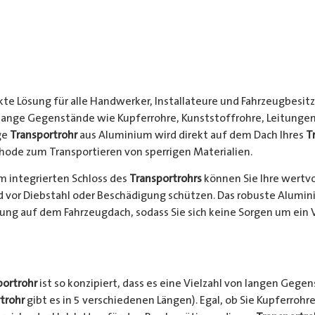
kte Lösung für alle Handwerker, Installateure und Fahrzeugbesitze
 lange Gegenstände wie Kupferrohre, Kunststoffrohre, Leitungen
ge
Transportrohr
aus Aluminium wird direkt auf dem Dach Ihres
T
hode zum Transportieren von sperrigen Materialien.
 integrierten Schloss des
Transportrohrs
können Sie Ihre wertv
nd vor Diebstahl oder Beschädigung schützen. Das robuste Alumi
ung auf dem Fahrzeugdach, sodass Sie sich keine Sorgen um ein 
portrohr
ist so konzipiert, dass es eine Vielzahl von langen Gege
trohr
gibt es in 5 verschiedenen Längen). Egal, ob Sie Kupferrohre 