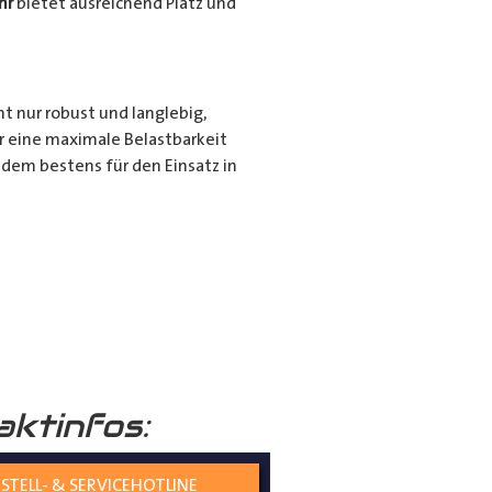
hr
bietet ausreichend Platz und
ht nur robust und langlebig,
r eine maximale Belastbarkeit
dem bestens für den Einsatz in
r für den privaten Gebrauch bei
ie langen Gegenstände sicher und
nd seiner hochwertigen
tiert.
aktinfos:
STELL- & SERVICEHOTLINE