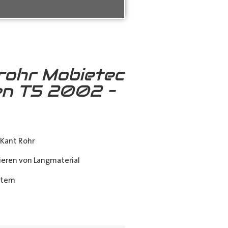
rohr Mobietec
n T5 2002 –
Kant Rohr
eren von Langmaterial
stem
ing_class]