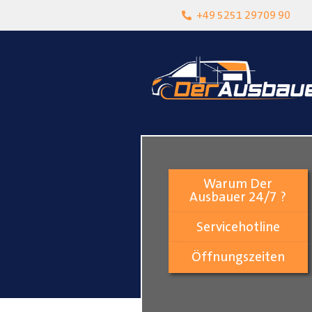
heit
Lokalgeschäft in Paderborn
+49 5251 29709 90
Warum Der
Ausbauer 24/7 ?
Servicehotline
Öffnungszeiten