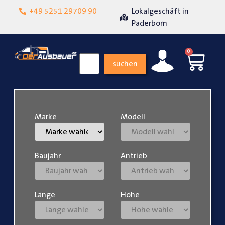
+49 5251 29709 90
Lokalgeschäft in
Über 15 Jahre Erf
nheit
Paderborn
0
suchen
Marke
Modell
Baujahr
Antrieb
Länge
Höhe