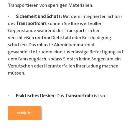
Transportieren von sperrigen Materialien.
·
Sicherheit und Schutz:
Mit dem integrierten Schloss
des
Transportrohrs
können Sie Ihre wertvollen
Gegenstände während des Transports sicher
verschließen und vor Diebstahl oder Beschädigung
schützen. Das robuste Aluminiummaterial
gewährleistet zudem eine zuverlässige Befestigung auf
dem Fahrzeugdach, sodass Sie sich keine Sorgen um ein
Verrutschen oder Herunterfallen Ihrer Ladung machen
müssen.
·
Praktisches Design:
Das
Transportrohr
ist so
konzipiert, dass es eine Vielzahl von langen
Gegenständen sicher und einfach transportieren kann
Mehr
(Das
Transportrohr
gibt es in 5 verschiedenen Längen).
Egal, ob Sie Kupferrohre für Ihre Installationsarbeiten,
Kunststoffrohre für den Sanitärbereich oder Holzlatten