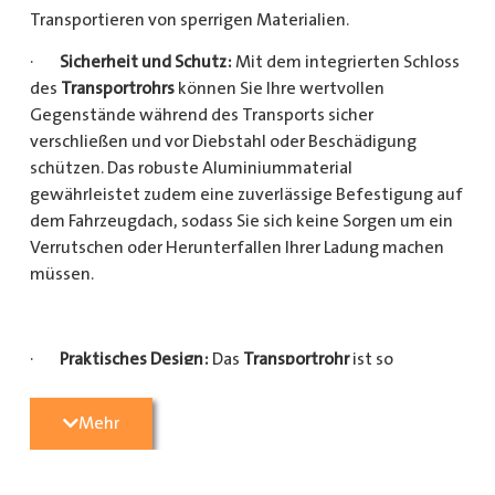
Transportieren von sperrigen Materialien.
·
Sicherheit und Schutz:
Mit dem integrierten Schloss
des
Transportrohrs
können Sie Ihre wertvollen
Gegenstände während des Transports sicher
verschließen und vor Diebstahl oder Beschädigung
schützen. Das robuste Aluminiummaterial
gewährleistet zudem eine zuverlässige Befestigung auf
dem Fahrzeugdach, sodass Sie sich keine Sorgen um ein
Verrutschen oder Herunterfallen Ihrer Ladung machen
müssen.
·
Praktisches Design:
Das
Transportrohr
ist so
konzipiert, dass es eine Vielzahl von langen
Gegenständen sicher und einfach transportieren kann
Mehr
(Das
Transportrohr
gibt es in 5 verschiedenen Längen).
Egal, ob Sie Kupferrohre für Ihre Installationsarbeiten,
Kunststoffrohre für den Sanitärbereich oder Holzlatten