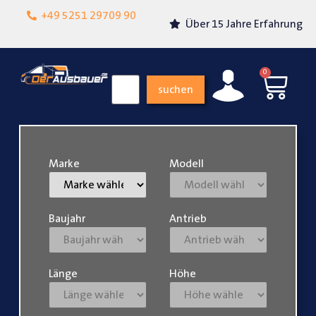
Lokalgeschäft in
+49 5251 29709 90
Über 15 Jahre Erfahrung
Paderborn
0
suchen
Marke
Modell
Baujahr
Antrieb
Länge
Höhe