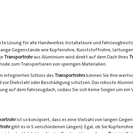
kte Lösung für alle Handwerker, Installateure und Fahrzeugbesitze
 lange Gegenstände wie Kupferrohre, Kunststoffrohre, Leitungen
ge
Transportrohr
aus Aluminium wird direkt auf dem Dach Ihres
T
hode zum Transportieren von sperrigen Materialien.
 integrierten Schloss des
Transportrohrs
können Sie Ihre wertv
nd vor Diebstahl oder Beschädigung schützen. Das robuste Alumi
ung auf dem Fahrzeugdach, sodass Sie sich keine Sorgen um ein 
portrohr
ist so konzipiert, dass es eine Vielzahl von langen Gege
trohr
gibt es in 5 verschiedenen Längen). Egal, ob Sie Kupferrohre 