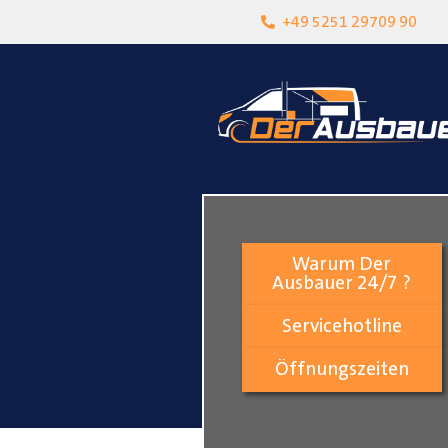
heit
Lokalgeschäft in Paderborn
+49 5251 29709 90
Warum Der
Ausbauer 24/7 ?
Servicehotline
Öffnungszeiten