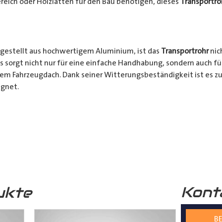
reich oder Holzlatten für den Bau benötigen, dieses
Transportro
gestellt aus hochwertigem Aluminium, ist das
Transportrohr
nic
s sorgt nicht nur für eine einfache Handhabung, sondern auch fü
rem Fahrzeugdach. Dank seiner Witterungsbeständigkeit ist es zu
gnet.
chkeiten:
Ob für den professionellen Einsatz auf Baustellen ode
nsportrohr
ist die ideale Lösung für alle Transporter Besitzer, d
. Mit seinem integrierten Schloss, seinem praktischen Design u
bares Zubehör für jeden, der häufig sperrige Materialien transpor
Kont
ukte
s
Transportrohr
gibt es in 2 unterschiedlichen Formen
mm) und in 4 verschiedenen Längen (2000mm – 5000mm)
BE