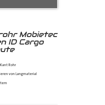
rohr Mobietec
n ID Cargo
ute
Kant Rohr
eren von Langmaterial
stem
ing_class]