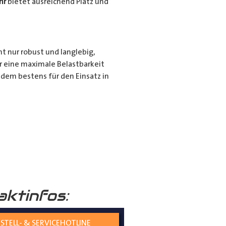
hr
bietet ausreichend Platz und
ht nur robust und langlebig,
r eine maximale Belastbarkeit
dem bestens für den Einsatz in
r für den privaten Gebrauch bei
ie langen Gegenstände sicher und
nd seiner hochwertigen
tiert.
aktinfos:
STELL- & SERVICEHOTLINE