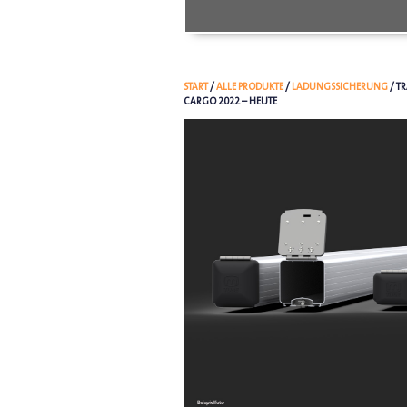
START
/
ALLE PRODUKTE
/
LADUNGSSICHERUNG
/ T
CARGO 2022 – HEUTE