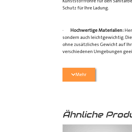
Kunststoffrohre für den Sanitärbe
Schutz für Ihre Ladung.
·
Hochwertige Materialien:
Her
sondern auch leichtgewichtig. Die
ohne zusätzliches Gewicht auf Ih
verschiedenen Umgebungen geei
·
Vielseitige Anwendungsmögli
Mehr
Heimwerkerprojekten, dieses
Tra
effizient transportieren möchten
Verarbeitung ist es ein unverzicht
Ähnliche Prod
·
Verschiedene Variationen:
Da
(160mm x 110mm & 160mm x 160