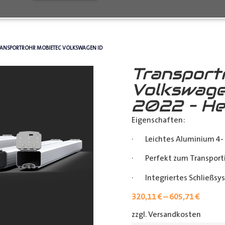
RANSPORTROHR MOBIETEC VOLKSWAGEN ID
Transport
Volkswage
2022 – He
Eigenschaften:
· Leichtes Aluminium 4- 
· Perfekt zum Transporti
· Integriertes Schließsy
320,11
€
–
605,71
€
zzgl. Versandkosten
[shipp