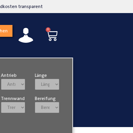
kosten transparent
Hohe Kundenzufriedenh
0
chen
Antrieb
Länge
Trennwand
Bereifung