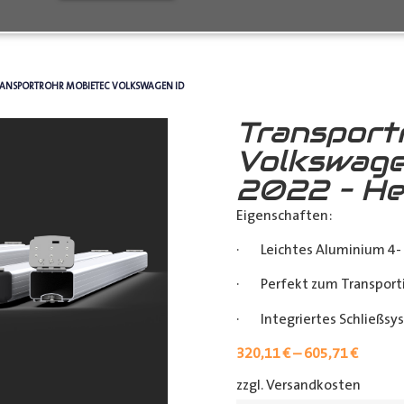
RANSPORTROHR MOBIETEC VOLKSWAGEN ID
Transport
Volkswage
2022 – He
Eigenschaften:
· Leichtes Aluminium 4- 
· Perfekt zum Transporti
· Integriertes Schließsy
320,11
€
–
605,71
€
zzgl. Versandkosten
[shipp