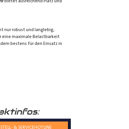
hr
bietet ausreichend Platz und
ht nur robust und langlebig,
r eine maximale Belastbarkeit
dem bestens für den Einsatz in
r für den privaten Gebrauch bei
ie langen Gegenstände sicher und
nd seiner hochwertigen
tiert.
aktinfos:
STELL- & SERVICEHOTLINE