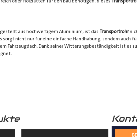
reich oder Holzlatten für den Bau benötigen, dieses
Transportro
gestellt aus hochwertigem Aluminium, ist das
Transportrohr
nic
s sorgt nicht nur für eine einfache Handhabung, sondern auch fü
rem Fahrzeugdach. Dank seiner Witterungsbeständigkeit ist es zu
gnet.
chkeiten:
Ob für den professionellen Einsatz auf Baustellen ode
nsportrohr
ist die ideale Lösung für alle Transporter Besitzer, d
. Mit seinem integrierten Schloss, seinem praktischen Design u
bares Zubehör für jeden, der häufig sperrige Materialien transpor
Kont
ukte
s
Transportrohr
gibt es in 2 unterschiedlichen Formen
mm) und in 4 verschiedenen Längen (2000mm – 5000mm)
BE