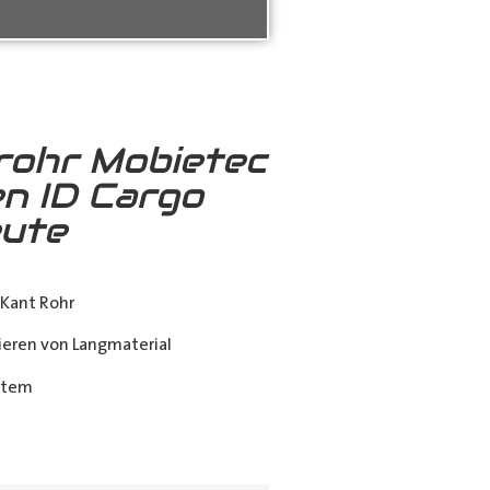
rohr Mobietec
n ID Cargo
ute
Kant Rohr
eren von Langmaterial
stem
ing_class]