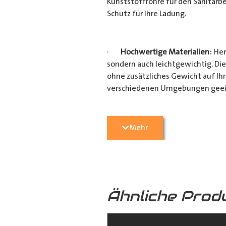
Kunststoffrohre für den Sanitärbe
Schutz für Ihre Ladung.
·
Hochwertige Materialien:
Her
sondern auch leichtgewichtig. Die
ohne zusätzliches Gewicht auf Ih
verschiedenen Umgebungen geei
·
Vielseitige Anwendungsmögli
Mehr
Heimwerkerprojekten, dieses
Tra
effizient transportieren möchten
Verarbeitung ist es ein unverzicht
Ähnliche Prod
·
Verschiedene Variationen:
Da
(160mm x 110mm & 160mm x 160