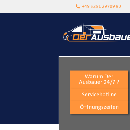
heit
Lokalgeschäft in Paderborn
+49 5251 29709 90
Warum Der
Ausbauer 24/7 ?
Servicehotline
Öffnungszeiten