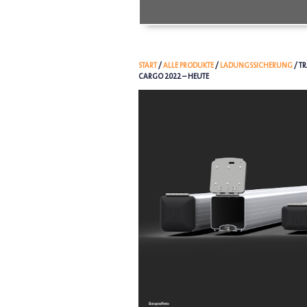
START
/
ALLE PRODUKTE
/
LADUNGSSICHERUNG
/ T
CARGO 2022 – HEUTE