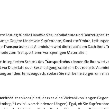
kte Lösung für alle Handwerker, Installateure und Fahrzeugbesitze
 lange Gegenstände wie Kupferrohre, Kunststoffrohre, Leitungen
ge
Transportrohr
aus Aluminium wird direkt auf dem Dach Ihres
T
hode zum Transportieren von sperrigen Materialien.
 integrierten Schloss des
Transportrohrs
können Sie Ihre wertv
nd vor Diebstahl oder Beschädigung schützen. Das robuste Alumi
ung auf dem Fahrzeugdach, sodass Sie sich keine Sorgen um ein 
portrohr
ist so konzipiert, dass es eine Vielzahl von langen Gege
trohr
gibt es in 5 verschiedenen Längen). Egal, ob Sie Kupferrohre 