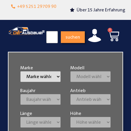
Lokalgeschäft in
+49 5251 29709 90
Über 15 Jahre Erfahrung
Paderborn
0
suchen
Marke
Modell
Baujahr
Antrieb
Länge
Höhe