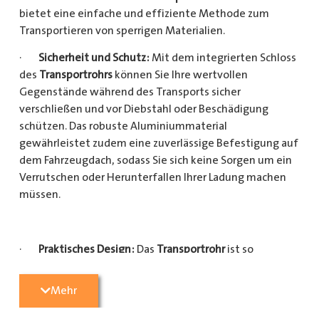
bietet eine einfache und effiziente Methode zum
Transportieren von sperrigen Materialien.
·
Sicherheit und Schutz:
Mit dem integrierten Schloss
des
Transportrohrs
können Sie Ihre wertvollen
Gegenstände während des Transports sicher
verschließen und vor Diebstahl oder Beschädigung
schützen. Das robuste Aluminiummaterial
gewährleistet zudem eine zuverlässige Befestigung auf
dem Fahrzeugdach, sodass Sie sich keine Sorgen um ein
Verrutschen oder Herunterfallen Ihrer Ladung machen
müssen.
·
Praktisches Design:
Das
Transportrohr
ist so
konzipiert, dass es eine Vielzahl von langen
Gegenständen sicher und einfach transportieren kann
Mehr
(Das
Transportrohr
gibt es in 5 verschiedenen Längen).
Egal, ob Sie Kupferrohre für Ihre Installationsarbeiten,