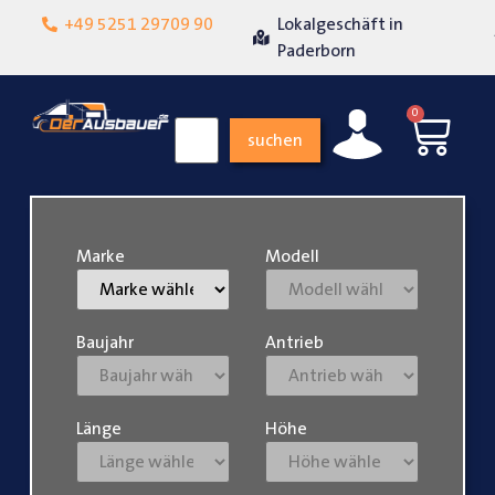
Lokalgeschäft in
+49 5251 29709 90
Über 15 Jahre Erfahrung
Paderborn
0
suchen
Marke
Modell
Baujahr
Antrieb
Länge
Höhe