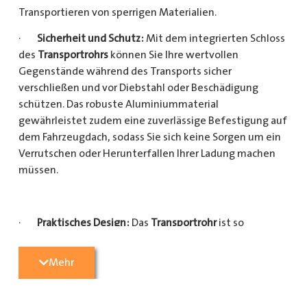
Transportieren von sperrigen Materialien.
·
Sicherheit und Schutz:
Mit dem integrierten Schloss
des
Transportrohrs
können Sie Ihre wertvollen
Gegenstände während des Transports sicher
verschließen und vor Diebstahl oder Beschädigung
schützen. Das robuste Aluminiummaterial
gewährleistet zudem eine zuverlässige Befestigung auf
dem Fahrzeugdach, sodass Sie sich keine Sorgen um ein
Verrutschen oder Herunterfallen Ihrer Ladung machen
müssen.
·
Praktisches Design:
Das
Transportrohr
ist so
konzipiert, dass es eine Vielzahl von langen
Gegenständen sicher und einfach transportieren kann
Mehr
(Das
Transportrohr
gibt es in 5 verschiedenen Längen).
Egal, ob Sie Kupferrohre für Ihre Installationsarbeiten,
Kunststoffrohre für den Sanitärbereich oder Holzlatten