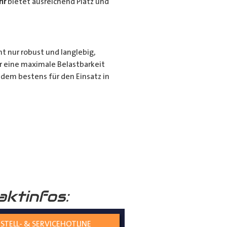
hr
bietet ausreichend Platz und
ht nur robust und langlebig,
r eine maximale Belastbarkeit
dem bestens für den Einsatz in
r für den privaten Gebrauch bei
ie langen Gegenstände sicher und
nd seiner hochwertigen
tiert.
aktinfos:
STELL- & SERVICEHOTLINE