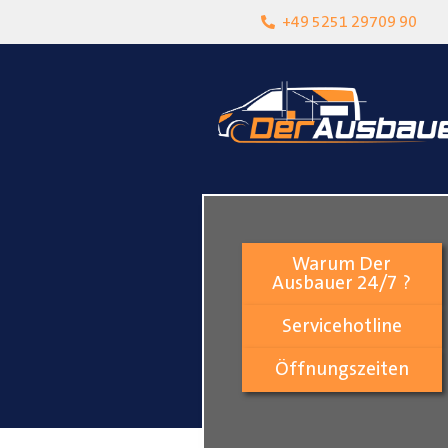
heit
Lokalgeschäft in Paderborn
+49 5251 29709 90
Warum Der
Ausbauer 24/7 ?
Servicehotline
Öffnungszeiten