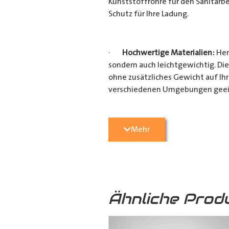
Kunststoffrohre für den Sanitärbe
Schutz für Ihre Ladung.
·
Hochwertige Materialien:
Her
sondern auch leichtgewichtig. Die
ohne zusätzliches Gewicht auf Ih
verschiedenen Umgebungen geei
·
Vielseitige Anwendungsmögli
Mehr
Heimwerkerprojekten, dieses
Tra
effizient transportieren möchten
Verarbeitung ist es ein unverzicht
Ähnliche Prod
·
Verschiedene Variationen:
Da
(160mm x 110mm & 160mm x 160