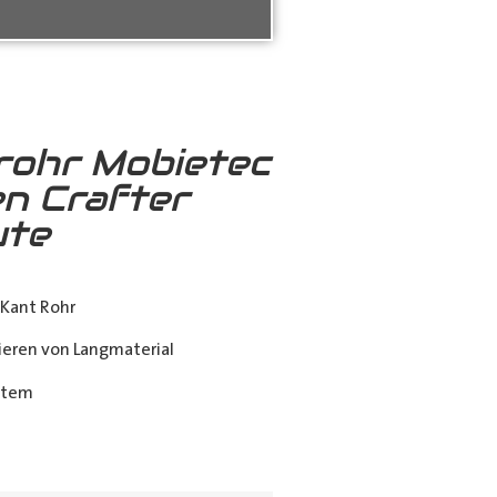
rohr Mobietec
n Crafter
ute
Kant Rohr
eren von Langmaterial
stem
ing_class]