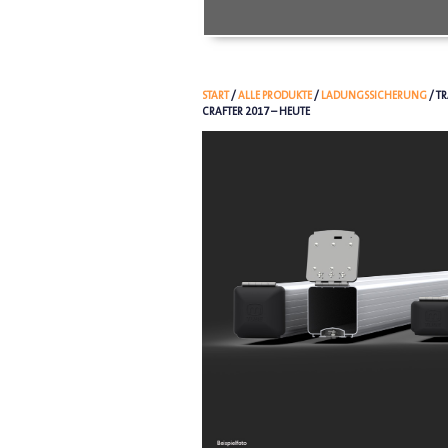
START
/
ALLE PRODUKTE
/
LADUNGSSICHERUNG
/ T
CRAFTER 2017 – HEUTE