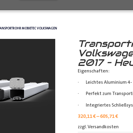
RANSPORTROHR MOBIETEC VOLKSWAGEN
Transport
Volkswage
2017 – He
Eigenschaften:
· Leichtes Aluminium 4- 
· Perfekt zum Transporti
· Integriertes Schließsy
320,11
€
–
605,71
€
zzgl. Versandkosten
[shipp