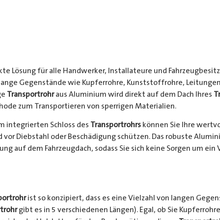
kte Lösung für alle Handwerker, Installateure und Fahrzeugbesitze
 lange Gegenstände wie Kupferrohre, Kunststoffrohre, Leitungen
ge
Transportrohr
aus Aluminium wird direkt auf dem Dach Ihres
T
hode zum Transportieren von sperrigen Materialien.
 integrierten Schloss des
Transportrohrs
können Sie Ihre wertv
nd vor Diebstahl oder Beschädigung schützen. Das robuste Alumi
ung auf dem Fahrzeugdach, sodass Sie sich keine Sorgen um ein 
portrohr
ist so konzipiert, dass es eine Vielzahl von langen Gege
trohr
gibt es in 5 verschiedenen Längen). Egal, ob Sie Kupferrohre 