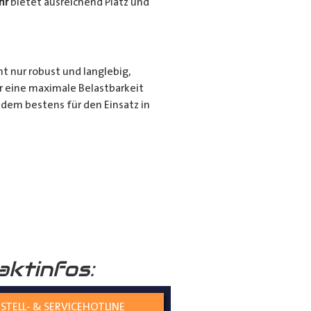
hr
bietet ausreichend Platz und
ht nur robust und langlebig,
r eine maximale Belastbarkeit
dem bestens für den Einsatz in
r für den privaten Gebrauch bei
ie langen Gegenstände sicher und
nd seiner hochwertigen
tiert.
aktinfos:
STELL- & SERVICEHOTLINE