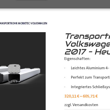
RANSPORTROHR MOBIETEC VOLKSWAGEN
Transport
Volkswage
2017 – He
Eigenschaften:
· Leichtes Aluminium 4- 
· Perfekt zum Transporti
· Integriertes Schließsy
320,11
€
–
605,71
€
zzgl. Versandkosten
[shipp