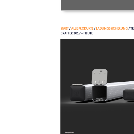
START
/
ALLE PRODUKTE
/
LADUNGSSICHERUNG
/ T
CRAFTER 2017 – HEUTE