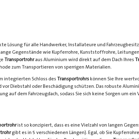
kte Lösung für alle Handwerker, Installateure und Fahrzeugbesitze
 lange Gegenstände wie Kupferrohre, Kunststoffrohre, Leitungen
ge
Transportrohr
aus Aluminium wird direkt auf dem Dach Ihres
T
hode zum Transportieren von sperrigen Materialien.
 integrierten Schloss des
Transportrohrs
können Sie Ihre wertv
nd vor Diebstahl oder Beschädigung schützen. Das robuste Alumi
ung auf dem Fahrzeugdach, sodass Sie sich keine Sorgen um ein 
portrohr
ist so konzipiert, dass es eine Vielzahl von langen Gege
trohr
gibt es in 5 verschiedenen Längen). Egal, ob Sie Kupferrohre 