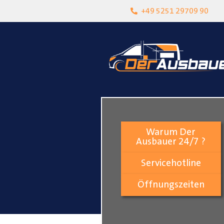
heit
Lokalgeschäft in Paderborn
+49 5251 29709 90
Warum Der
Ausbauer 24/7 ?
Servicehotline
Öffnungszeiten