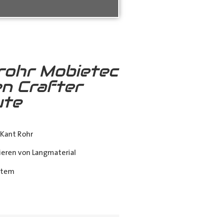
rohr Mobietec
n Crafter
ute
Kant Rohr
eren von Langmaterial
stem
ing_class]