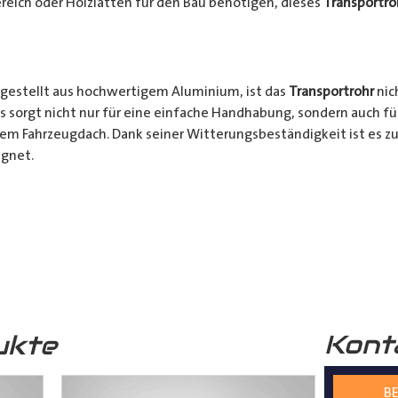
reich oder Holzlatten für den Bau benötigen, dieses
Transportro
gestellt aus hochwertigem Aluminium, ist das
Transportrohr
nic
s sorgt nicht nur für eine einfache Handhabung, sondern auch fü
rem Fahrzeugdach. Dank seiner Witterungsbeständigkeit ist es zu
gnet.
chkeiten:
Ob für den professionellen Einsatz auf Baustellen ode
nsportrohr
ist die ideale Lösung für alle Transporter Besitzer, d
. Mit seinem integrierten Schloss, seinem praktischen Design u
bares Zubehör für jeden, der häufig sperrige Materialien transpor
Kont
ukte
s
Transportrohr
gibt es in 2 unterschiedlichen Formen
mm) und in 4 verschiedenen Längen (2000mm – 5000mm)
BE