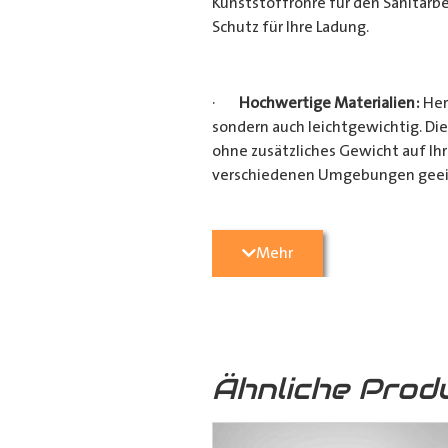
Kunststoffrohre für den Sanitärbe
Schutz für Ihre Ladung.
·
Hochwertige Materialien:
Her
sondern auch leichtgewichtig. Die
ohne zusätzliches Gewicht auf Ih
verschiedenen Umgebungen geei
·
Vielseitige Anwendungsmögli
Mehr
Heimwerkerprojekten, dieses
Tra
effizient transportieren möchten
Verarbeitung ist es ein unverzicht
Ähnliche Prod
·
Verschiedene Variationen:
Da
(160mm x 110mm & 160mm x 160