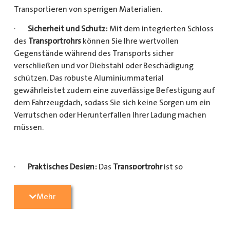
Transportieren von sperrigen Materialien.
·
Sicherheit und Schutz:
Mit dem integrierten Schloss
des
Transportrohrs
können Sie Ihre wertvollen
Gegenstände während des Transports sicher
verschließen und vor Diebstahl oder Beschädigung
schützen. Das robuste Aluminiummaterial
gewährleistet zudem eine zuverlässige Befestigung auf
dem Fahrzeugdach, sodass Sie sich keine Sorgen um ein
Verrutschen oder Herunterfallen Ihrer Ladung machen
müssen.
·
Praktisches Design:
Das
Transportrohr
ist so
konzipiert, dass es eine Vielzahl von langen
Gegenständen sicher und einfach transportieren kann
Mehr
(Das
Transportrohr
gibt es in 5 verschiedenen Längen).
Egal, ob Sie Kupferrohre für Ihre Installationsarbeiten,
Kunststoffrohre für den Sanitärbereich oder Holzlatten