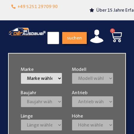
Lokalgeschäft in
+49 5251 29709 90
Über 15 Jahre Erfahrung
Paderborn
0
suchen
Marke
Modell
Baujahr
Antrieb
Länge
Höhe