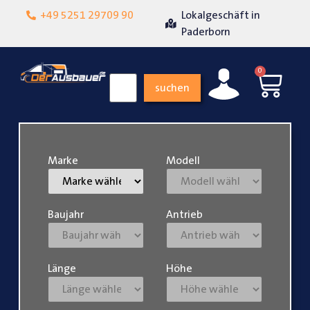
+49 5251 29709 90
Lokalgeschäft in
Über 15 Jahre 
denheit
Paderborn
0
suchen
Marke
Modell
Baujahr
Antrieb
Länge
Höhe