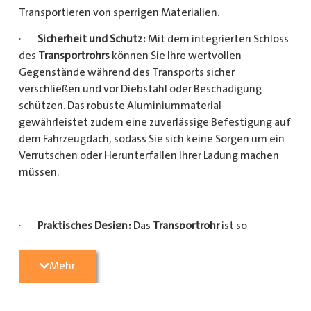
Transportieren von sperrigen Materialien.
·
Sicherheit und Schutz:
Mit dem integrierten Schloss
des
Transportrohrs
können Sie Ihre wertvollen
Gegenstände während des Transports sicher
verschließen und vor Diebstahl oder Beschädigung
schützen. Das robuste Aluminiummaterial
gewährleistet zudem eine zuverlässige Befestigung auf
dem Fahrzeugdach, sodass Sie sich keine Sorgen um ein
Verrutschen oder Herunterfallen Ihrer Ladung machen
müssen.
·
Praktisches Design:
Das
Transportrohr
ist so
konzipiert, dass es eine Vielzahl von langen
Gegenständen sicher und einfach transportieren kann
Mehr
(Das
Transportrohr
gibt es in 5 verschiedenen Längen).
Egal, ob Sie Kupferrohre für Ihre Installationsarbeiten,
Kunststoffrohre für den Sanitärbereich oder Holzlatten