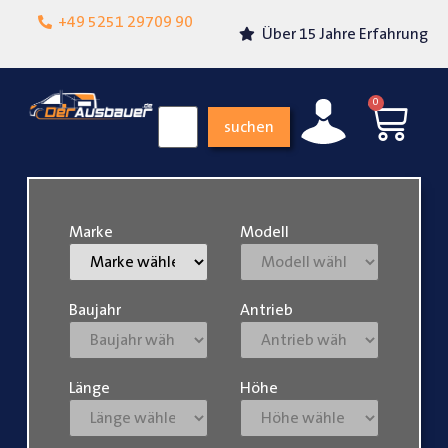
Lokalgeschäft in
+49 5251 29709 90
Über 15 Jahre Erfahrung
Paderborn
0
suchen
Marke
Modell
Baujahr
Antrieb
Länge
Höhe