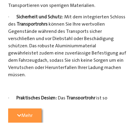
Transportieren von sperrigen Materialien.
·
Sicherheit und Schutz:
Mit dem integrierten Schloss
des
Transportrohrs
können Sie Ihre wertvollen
Gegenstände während des Transports sicher
verschließen und vor Diebstahl oder Beschädigung
schützen. Das robuste Aluminiummaterial
gewährleistet zudem eine zuverlässige Befestigung auf
dem Fahrzeugdach, sodass Sie sich keine Sorgen um ein
Verrutschen oder Herunterfallen Ihrer Ladung machen
müssen.
·
Praktisches Design:
Das
Transportrohr
ist so
konzipiert, dass es eine Vielzahl von langen
Gegenständen sicher und einfach transportieren kann
Mehr
(Das
Transportrohr
gibt es in 5 verschiedenen Längen).
Egal, ob Sie Kupferrohre für Ihre Installationsarbeiten,
Kunststoffrohre für den Sanitärbereich oder Holzlatten