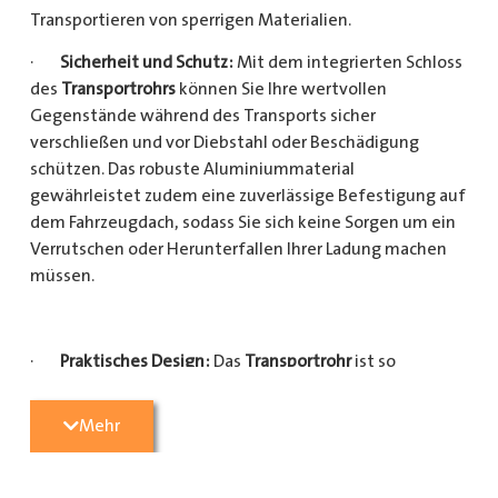
Transportieren von sperrigen Materialien.
·
Sicherheit und Schutz:
Mit dem integrierten Schloss
des
Transportrohrs
können Sie Ihre wertvollen
Gegenstände während des Transports sicher
verschließen und vor Diebstahl oder Beschädigung
schützen. Das robuste Aluminiummaterial
gewährleistet zudem eine zuverlässige Befestigung auf
dem Fahrzeugdach, sodass Sie sich keine Sorgen um ein
Verrutschen oder Herunterfallen Ihrer Ladung machen
müssen.
·
Praktisches Design:
Das
Transportrohr
ist so
konzipiert, dass es eine Vielzahl von langen
Gegenständen sicher und einfach transportieren kann
Mehr
(Das
Transportrohr
gibt es in 5 verschiedenen Längen).
Egal, ob Sie Kupferrohre für Ihre Installationsarbeiten,
Kunststoffrohre für den Sanitärbereich oder Holzlatten