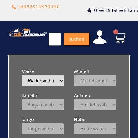
Lokalgeschäft in
+49 5251 29709 90
Über 15 Jahre Erfahrung
Paderborn
0
suchen
Marke
Modell
Baujahr
Antrieb
Länge
Höhe