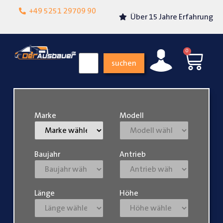
Lokalgeschäft in
+49 5251 29709 90
Über 15 Jahre Erfahrung
Paderborn
0
suchen
Marke
Modell
Baujahr
Antrieb
Länge
Höhe