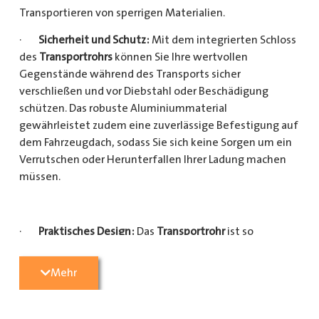
Transportieren von sperrigen Materialien.
·
Sicherheit und Schutz:
Mit dem integrierten Schloss
des
Transportrohrs
können Sie Ihre wertvollen
Gegenstände während des Transports sicher
verschließen und vor Diebstahl oder Beschädigung
schützen. Das robuste Aluminiummaterial
gewährleistet zudem eine zuverlässige Befestigung auf
dem Fahrzeugdach, sodass Sie sich keine Sorgen um ein
Verrutschen oder Herunterfallen Ihrer Ladung machen
müssen.
·
Praktisches Design:
Das
Transportrohr
ist so
konzipiert, dass es eine Vielzahl von langen
Gegenständen sicher und einfach transportieren kann
Mehr
(Das
Transportrohr
gibt es in 5 verschiedenen Längen).
Egal, ob Sie Kupferrohre für Ihre Installationsarbeiten,
Kunststoffrohre für den Sanitärbereich oder Holzlatten