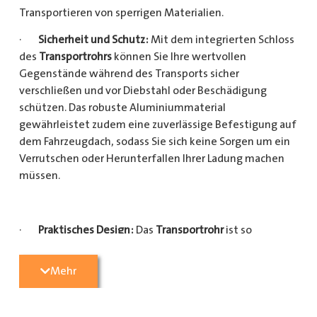
Transportieren von sperrigen Materialien.
·
Sicherheit und Schutz:
Mit dem integrierten Schloss
des
Transportrohrs
können Sie Ihre wertvollen
Gegenstände während des Transports sicher
verschließen und vor Diebstahl oder Beschädigung
schützen. Das robuste Aluminiummaterial
gewährleistet zudem eine zuverlässige Befestigung auf
dem Fahrzeugdach, sodass Sie sich keine Sorgen um ein
Verrutschen oder Herunterfallen Ihrer Ladung machen
müssen.
·
Praktisches Design:
Das
Transportrohr
ist so
konzipiert, dass es eine Vielzahl von langen
Gegenständen sicher und einfach transportieren kann
Mehr
(Das
Transportrohr
gibt es in 5 verschiedenen Längen).
Egal, ob Sie Kupferrohre für Ihre Installationsarbeiten,
Kunststoffrohre für den Sanitärbereich oder Holzlatten