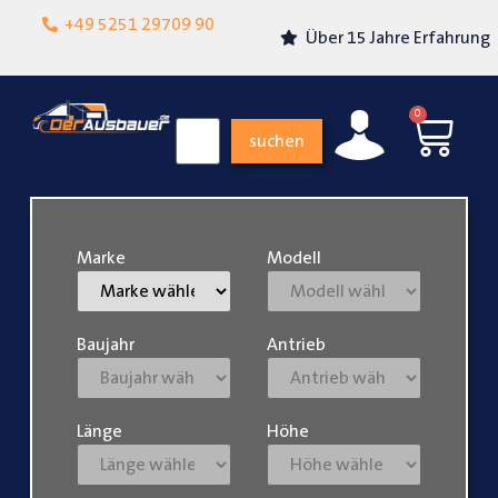
Lokalgeschäft in
+49 5251 29709 90
Über 15 Jahre Erfahrung
Paderborn
0
suchen
Marke
Modell
Baujahr
Antrieb
Länge
Höhe