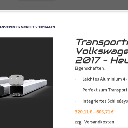
RANSPORTROHR MOBIETEC VOLKSWAGEN
Transport
Volkswage
2017 – He
Eigenschaften:
· Leichtes Aluminium 4- 
· Perfekt zum Transporti
· Integriertes Schließsy
320,11
€
–
605,71
€
zzgl. Versandkosten
[shipp