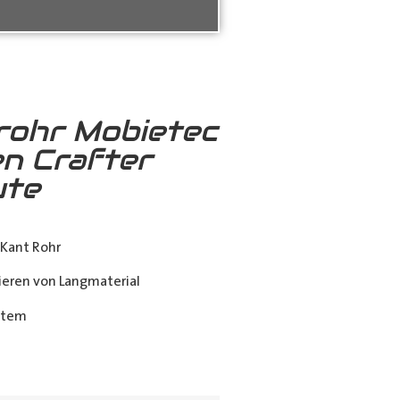
rohr Mobietec
n Crafter
ute
Kant Rohr
eren von Langmaterial
stem
ing_class]