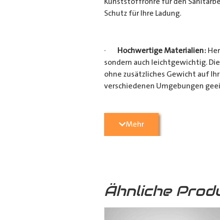
Kunststoffrohre für den Sanitärbe
Schutz für Ihre Ladung.
·
Hochwertige Materialien:
Her
sondern auch leichtgewichtig. Die
ohne zusätzliches Gewicht auf Ih
verschiedenen Umgebungen geei
·
Vielseitige Anwendungsmögli
Mehr
Heimwerkerprojekten, dieses
Tra
effizient transportieren möchten
Verarbeitung ist es ein unverzicht
Ähnliche Prod
·
Verschiedene Variationen:
Da
(160mm x 110mm & 160mm x 160