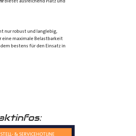
hr
bietet ausreichend Platz und
ht nur robust und langlebig,
r eine maximale Belastbarkeit
dem bestens für den Einsatz in
r für den privaten Gebrauch bei
ie langen Gegenstände sicher und
nd seiner hochwertigen
tiert.
aktinfos:
STELL- & SERVICEHOTLINE