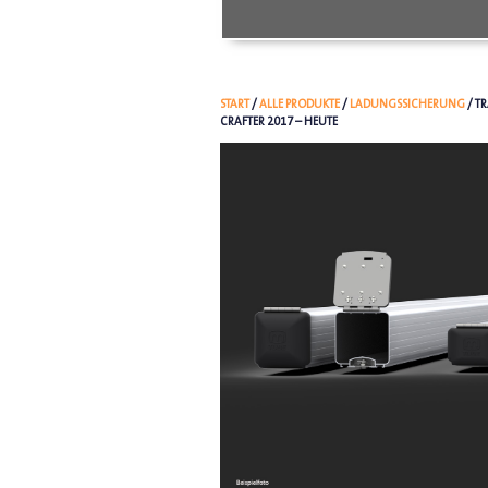
START
/
ALLE PRODUKTE
/
LADUNGSSICHERUNG
/ T
CRAFTER 2017 – HEUTE