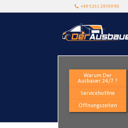
heit
Lokalgeschäft in Paderborn
+49 5251 29709 90
Warum Der
Ausbauer 24/7 ?
Servicehotline
Öffnungszeiten