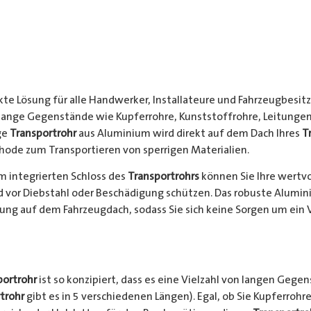
kte Lösung für alle Handwerker, Installateure und Fahrzeugbesitze
 lange Gegenstände wie Kupferrohre, Kunststoffrohre, Leitungen
ge
Transportrohr
aus Aluminium wird direkt auf dem Dach Ihres
T
hode zum Transportieren von sperrigen Materialien.
 integrierten Schloss des
Transportrohrs
können Sie Ihre wertv
nd vor Diebstahl oder Beschädigung schützen. Das robuste Alumi
ung auf dem Fahrzeugdach, sodass Sie sich keine Sorgen um ein 
portrohr
ist so konzipiert, dass es eine Vielzahl von langen Gege
trohr
gibt es in 5 verschiedenen Längen). Egal, ob Sie Kupferrohre 