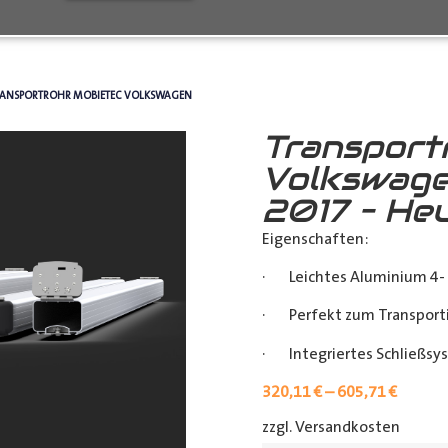
RANSPORTROHR MOBIETEC VOLKSWAGEN
Transport
Volkswage
2017 – He
Eigenschaften:
· Leichtes Aluminium 4- 
· Perfekt zum Transporti
· Integriertes Schließsy
320,11
€
–
605,71
€
zzgl. Versandkosten
[shipp