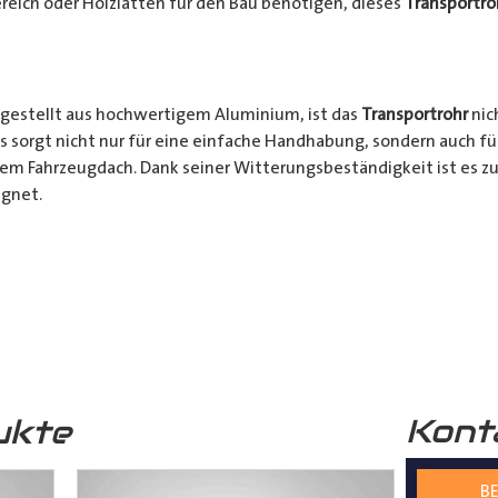
reich oder Holzlatten für den Bau benötigen, dieses
Transportro
gestellt aus hochwertigem Aluminium, ist das
Transportrohr
nic
s sorgt nicht nur für eine einfache Handhabung, sondern auch fü
rem Fahrzeugdach. Dank seiner Witterungsbeständigkeit ist es zu
gnet.
chkeiten:
Ob für den professionellen Einsatz auf Baustellen ode
nsportrohr
ist die ideale Lösung für alle Transporter Besitzer, d
. Mit seinem integrierten Schloss, seinem praktischen Design u
bares Zubehör für jeden, der häufig sperrige Materialien transpor
Kont
ukte
s
Transportrohr
gibt es in 2 unterschiedlichen Formen
mm) und in 4 verschiedenen Längen (2000mm – 5000mm)
BE