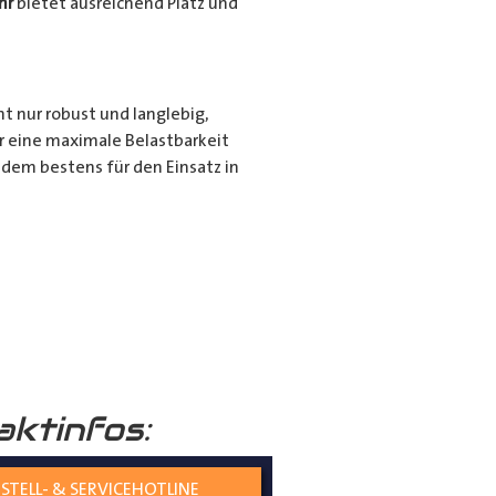
hr
bietet ausreichend Platz und
ht nur robust und langlebig,
r eine maximale Belastbarkeit
dem bestens für den Einsatz in
r für den privaten Gebrauch bei
ie langen Gegenstände sicher und
nd seiner hochwertigen
tiert.
aktinfos:
STELL- & SERVICEHOTLINE