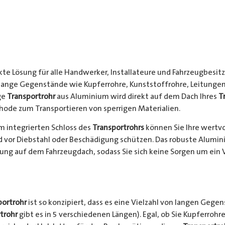
kte Lösung für alle Handwerker, Installateure und Fahrzeugbesitze
 lange Gegenstände wie Kupferrohre, Kunststoffrohre, Leitungen
ge
Transportrohr
aus Aluminium wird direkt auf dem Dach Ihres
T
hode zum Transportieren von sperrigen Materialien.
 integrierten Schloss des
Transportrohrs
können Sie Ihre wertv
nd vor Diebstahl oder Beschädigung schützen. Das robuste Alumi
ung auf dem Fahrzeugdach, sodass Sie sich keine Sorgen um ein 
portrohr
ist so konzipiert, dass es eine Vielzahl von langen Gege
trohr
gibt es in 5 verschiedenen Längen). Egal, ob Sie Kupferrohre 