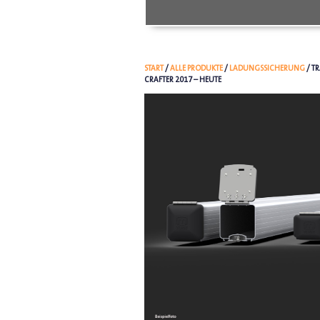
START
/
ALLE PRODUKTE
/
LADUNGSSICHERUNG
/ T
CRAFTER 2017 – HEUTE