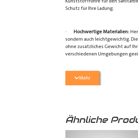
Kunststoffrohre für den Sanitärbe
Schutz für Ihre Ladung.
·
Hochwertige Materialien:
Her
sondern auch leichtgewichtig. Die
ohne zusätzliches Gewicht auf Ih
verschiedenen Umgebungen geei
·
Vielseitige Anwendungsmögli
Mehr
Heimwerkerprojekten, dieses
Tra
effizient transportieren möchten
Verarbeitung ist es ein unverzicht
Ähnliche Prod
·
Verschiedene Variationen:
Da
(160mm x 110mm & 160mm x 160