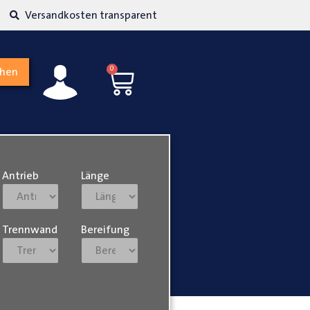
kosten transparent
Hohe Kundenzufriedenh
0
chen
Antrieb
Länge
Trennwand
Bereifung