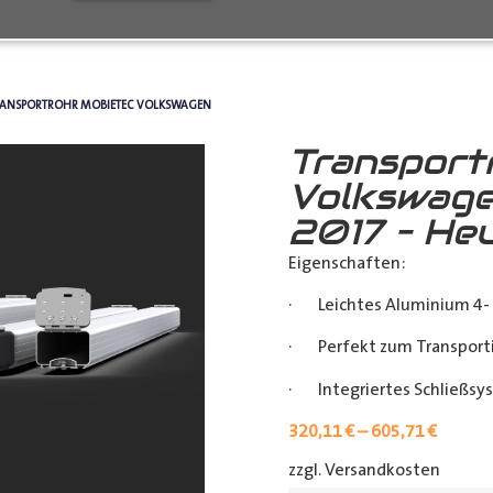
RANSPORTROHR MOBIETEC VOLKSWAGEN
Transport
Volkswage
2017 – He
Eigenschaften:
· Leichtes Aluminium 4- 
· Perfekt zum Transporti
· Integriertes Schließsy
320,11
€
–
605,71
€
zzgl. Versandkosten
[shipp