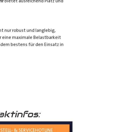
hr
bietet ausreichend Platz und
ht nur robust und langlebig,
r eine maximale Belastbarkeit
dem bestens für den Einsatz in
r für den privaten Gebrauch bei
ie langen Gegenstände sicher und
nd seiner hochwertigen
tiert.
aktinfos:
STELL- & SERVICEHOTLINE