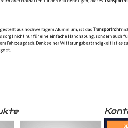
reich oder Holzlatten für den Bau benötigen, dieses
Transportro
gestellt aus hochwertigem Aluminium, ist das
Transportrohr
nic
s sorgt nicht nur für eine einfache Handhabung, sondern auch fü
rem Fahrzeugdach. Dank seiner Witterungsbeständigkeit ist es zu
gnet.
chkeiten:
Ob für den professionellen Einsatz auf Baustellen ode
nsportrohr
ist die ideale Lösung für alle Transporter Besitzer, d
. Mit seinem integrierten Schloss, seinem praktischen Design u
bares Zubehör für jeden, der häufig sperrige Materialien transpor
Kont
ukte
s
Transportrohr
gibt es in 2 unterschiedlichen Formen
mm) und in 4 verschiedenen Längen (2000mm – 5000mm)
BE