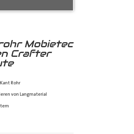
rohr Mobietec
n Crafter
ute
Kant Rohr
eren von Langmaterial
stem
ing_class]