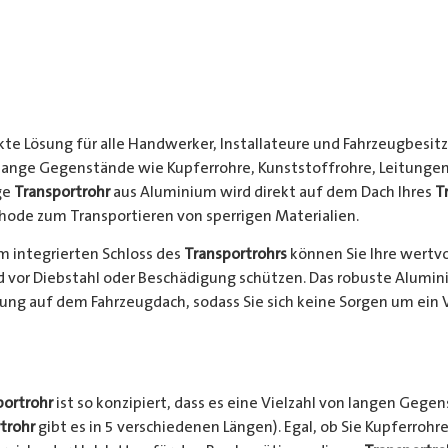
kte Lösung für alle Handwerker, Installateure und Fahrzeugbesitze
 lange Gegenstände wie Kupferrohre, Kunststoffrohre, Leitungen
ge
Transportrohr
aus Aluminium wird direkt auf dem Dach Ihres
T
hode zum Transportieren von sperrigen Materialien.
 integrierten Schloss des
Transportrohrs
können Sie Ihre wertv
nd vor Diebstahl oder Beschädigung schützen. Das robuste Alumi
ung auf dem Fahrzeugdach, sodass Sie sich keine Sorgen um ein 
portrohr
ist so konzipiert, dass es eine Vielzahl von langen Gege
trohr
gibt es in 5 verschiedenen Längen). Egal, ob Sie Kupferrohre 