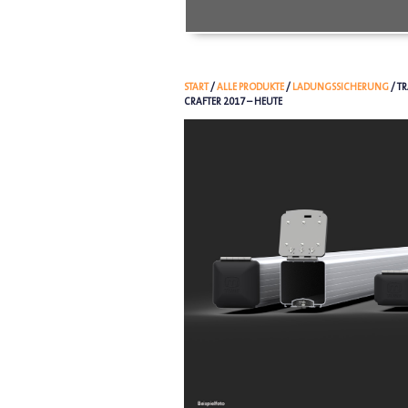
START
/
ALLE PRODUKTE
/
LADUNGSSICHERUNG
/ T
CRAFTER 2017 – HEUTE