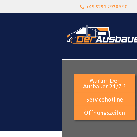
heit
Lokalgeschäft in Paderborn
+49 5251 29709 90
Warum Der
Ausbauer 24/7 ?
Servicehotline
Öffnungszeiten