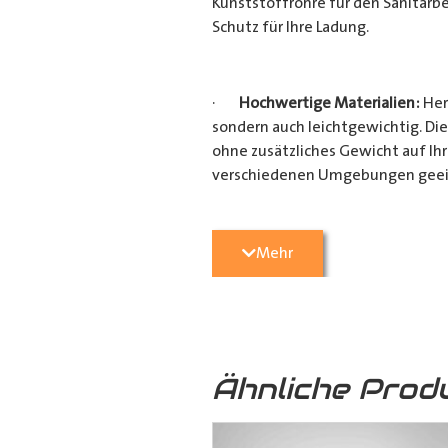
Kunststoffrohre für den Sanitärbe
Schutz für Ihre Ladung.
·
Hochwertige Materialien:
Her
sondern auch leichtgewichtig. Die
ohne zusätzliches Gewicht auf Ih
verschiedenen Umgebungen geei
·
Vielseitige Anwendungsmögli
Mehr
Heimwerkerprojekten, dieses
Tra
effizient transportieren möchten
Verarbeitung ist es ein unverzicht
Ähnliche Prod
·
Verschiedene Variationen:
Da
(160mm x 110mm & 160mm x 160