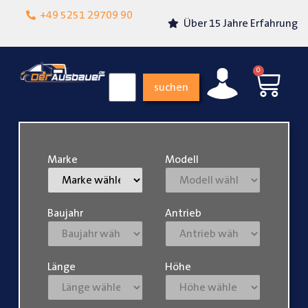
Lokalgeschäft in
+49 5251 29709 90
Über 15 Jahre Erfahrung
Paderborn
0
suchen
Marke
Modell
Baujahr
Antrieb
Länge
Höhe