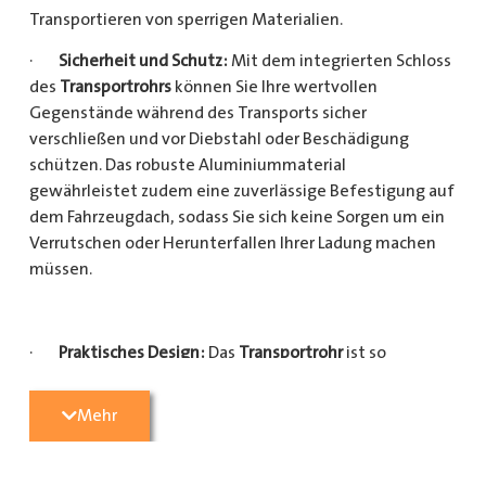
Transportieren von sperrigen Materialien.
·
Sicherheit und Schutz:
Mit dem integrierten Schloss
des
Transportrohrs
können Sie Ihre wertvollen
Gegenstände während des Transports sicher
verschließen und vor Diebstahl oder Beschädigung
schützen. Das robuste Aluminiummaterial
gewährleistet zudem eine zuverlässige Befestigung auf
dem Fahrzeugdach, sodass Sie sich keine Sorgen um ein
Verrutschen oder Herunterfallen Ihrer Ladung machen
müssen.
·
Praktisches Design:
Das
Transportrohr
ist so
konzipiert, dass es eine Vielzahl von langen
Gegenständen sicher und einfach transportieren kann
Mehr
(Das
Transportrohr
gibt es in 5 verschiedenen Längen).
Egal, ob Sie Kupferrohre für Ihre Installationsarbeiten,
Kunststoffrohre für den Sanitärbereich oder Holzlatten