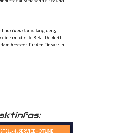
hr
bietet ausreichend Platz und
ht nur robust und langlebig,
r eine maximale Belastbarkeit
dem bestens für den Einsatz in
r für den privaten Gebrauch bei
ie langen Gegenstände sicher und
nd seiner hochwertigen
tiert.
aktinfos:
STELL- & SERVICEHOTLINE