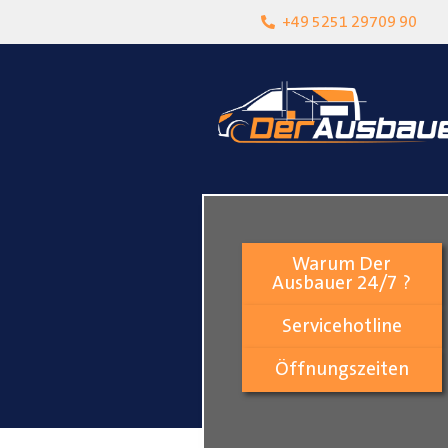
heit
Lokalgeschäft in Paderborn
+49 5251 29709 90
Warum Der
Ausbauer 24/7 ?
Servicehotline
Öffnungszeiten