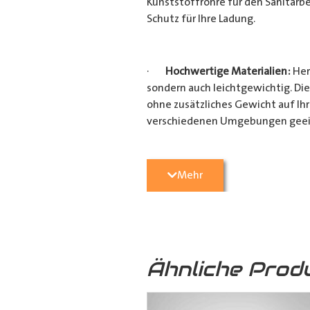
Kunststoffrohre für den Sanitärbe
Schutz für Ihre Ladung.
·
Hochwertige Materialien:
Her
sondern auch leichtgewichtig. Die
ohne zusätzliches Gewicht auf Ih
verschiedenen Umgebungen geei
·
Vielseitige Anwendungsmögli
Mehr
Heimwerkerprojekten, dieses
Tra
effizient transportieren möchten
Verarbeitung ist es ein unverzicht
Ähnliche Prod
·
Verschiedene Variationen:
Da
(160mm x 110mm & 160mm x 160