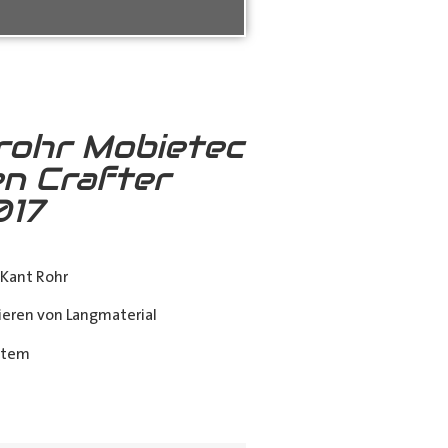
rohr Mobietec
n Crafter
017
Kant Rohr
eren von Langmaterial
stem
ing_class]