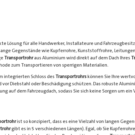
kte Lösung für alle Handwerker, Installateure und Fahrzeugbesitze
 lange Gegenstände wie Kupferrohre, Kunststoffrohre, Leitungen
ge
Transportrohr
aus Aluminium wird direkt auf dem Dach Ihres
T
hode zum Transportieren von sperrigen Materialien.
 integrierten Schloss des
Transportrohrs
können Sie Ihre wertv
nd vor Diebstahl oder Beschädigung schützen. Das robuste Alumi
ung auf dem Fahrzeugdach, sodass Sie sich keine Sorgen um ein 
portrohr
ist so konzipiert, dass es eine Vielzahl von langen Gege
trohr
gibt es in 5 verschiedenen Längen). Egal, ob Sie Kupferrohre 