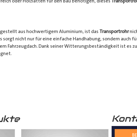
reich oder Holzlatten für den Bau benötigen, dieses
Transportro
gestellt aus hochwertigem Aluminium, ist das
Transportrohr
nic
s sorgt nicht nur für eine einfache Handhabung, sondern auch fü
rem Fahrzeugdach. Dank seiner Witterungsbeständigkeit ist es zu
gnet.
chkeiten:
Ob für den professionellen Einsatz auf Baustellen ode
nsportrohr
ist die ideale Lösung für alle Transporter Besitzer, d
. Mit seinem integrierten Schloss, seinem praktischen Design u
bares Zubehör für jeden, der häufig sperrige Materialien transpor
Kont
ukte
s
Transportrohr
gibt es in 2 unterschiedlichen Formen
mm) und in 4 verschiedenen Längen (2000mm – 5000mm)
BE