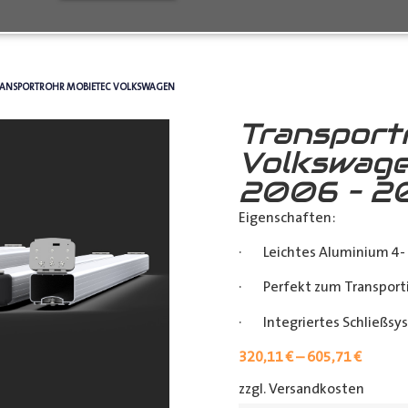
RANSPORTROHR MOBIETEC VOLKSWAGEN
Transport
Volkswage
2006 – 2
Eigenschaften:
· Leichtes Aluminium 4- 
· Perfekt zum Transporti
· Integriertes Schließsy
320,11
€
–
605,71
€
zzgl. Versandkosten
[shipp