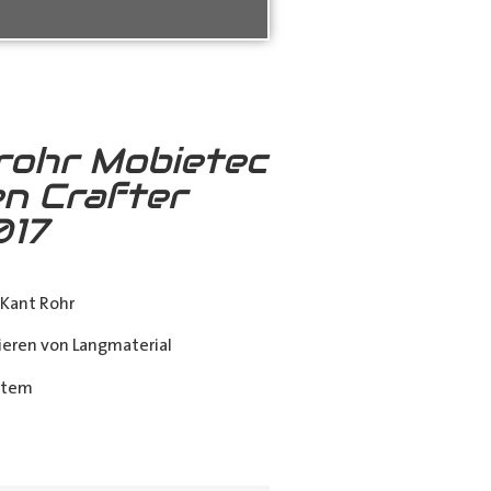
rohr Mobietec
n Crafter
017
Kant Rohr
eren von Langmaterial
stem
ing_class]