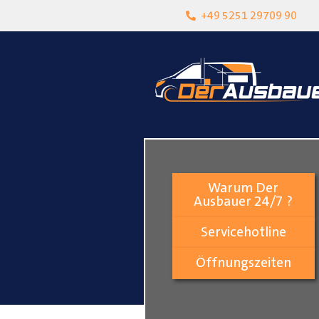
heit
Lokalgeschäft in Paderborn
+49 5251 29709 90
Warum Der
Ausbauer 24/7 ?
Servicehotline
Öffnungszeiten