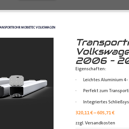
RANSPORTROHR MOBIETEC VOLKSWAGEN
Transport
Volkswage
2006 – 2
Eigenschaften:
· Leichtes Aluminium 4- 
· Perfekt zum Transporti
· Integriertes Schließsy
320,11
€
–
605,71
€
zzgl. Versandkosten
[shipp