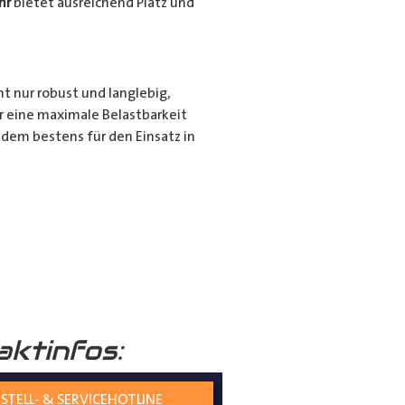
hr
bietet ausreichend Platz und
ht nur robust und langlebig,
r eine maximale Belastbarkeit
dem bestens für den Einsatz in
r für den privaten Gebrauch bei
ie langen Gegenstände sicher und
nd seiner hochwertigen
tiert.
aktinfos:
STELL- & SERVICEHOTLINE