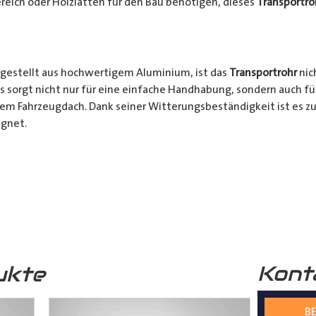
reich oder Holzlatten für den Bau benötigen, dieses
Transportro
gestellt aus hochwertigem Aluminium, ist das
Transportrohr
nic
s sorgt nicht nur für eine einfache Handhabung, sondern auch fü
rem Fahrzeugdach. Dank seiner Witterungsbeständigkeit ist es zu
gnet.
chkeiten:
Ob für den professionellen Einsatz auf Baustellen ode
nsportrohr
ist die ideale Lösung für alle Transporter Besitzer, d
. Mit seinem integrierten Schloss, seinem praktischen Design u
bares Zubehör für jeden, der häufig sperrige Materialien transpor
Kont
ukte
s
Transportrohr
gibt es in 2 unterschiedlichen Formen
mm) und in 4 verschiedenen Längen (2000mm – 5000mm)
BE