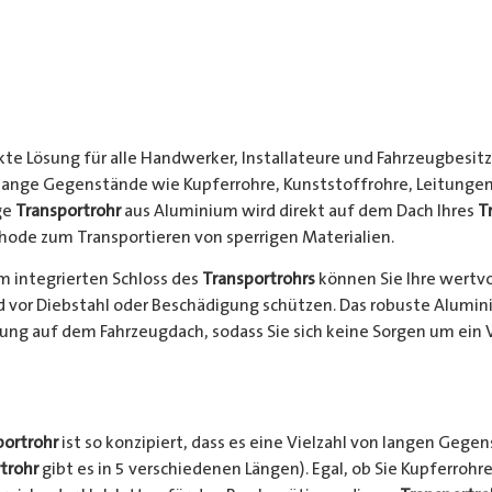
kte Lösung für alle Handwerker, Installateure und Fahrzeugbesitze
 lange Gegenstände wie Kupferrohre, Kunststoffrohre, Leitungen
ge
Transportrohr
aus Aluminium wird direkt auf dem Dach Ihres
T
hode zum Transportieren von sperrigen Materialien.
 integrierten Schloss des
Transportrohrs
können Sie Ihre wertv
nd vor Diebstahl oder Beschädigung schützen. Das robuste Alumi
ung auf dem Fahrzeugdach, sodass Sie sich keine Sorgen um ein 
portrohr
ist so konzipiert, dass es eine Vielzahl von langen Gege
trohr
gibt es in 5 verschiedenen Längen). Egal, ob Sie Kupferrohre 