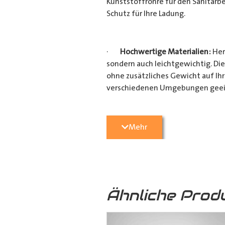
Kunststoffrohre für den Sanitärbe
Schutz für Ihre Ladung.
·
Hochwertige Materialien:
Her
sondern auch leichtgewichtig. Die
ohne zusätzliches Gewicht auf Ih
verschiedenen Umgebungen geei
·
Vielseitige Anwendungsmögli
Mehr
Heimwerkerprojekten, dieses
Tra
effizient transportieren möchten
Verarbeitung ist es ein unverzicht
Ähnliche Prod
·
Verschiedene Variationen:
Da
(160mm x 110mm & 160mm x 160