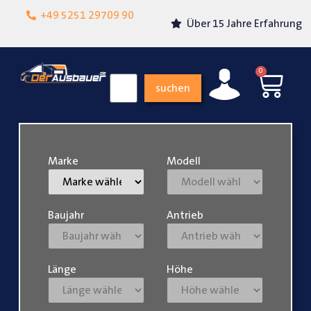
Lokalgeschäft in
+49 5251 29709 90
Über 15 Jahre Erfahrung
Paderborn
0
suchen
Marke
Modell
Baujahr
Antrieb
Länge
Höhe