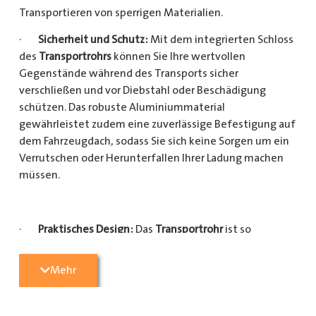
Transportieren von sperrigen Materialien.
·
Sicherheit und Schutz:
Mit dem integrierten Schloss
des
Transportrohrs
können Sie Ihre wertvollen
Gegenstände während des Transports sicher
verschließen und vor Diebstahl oder Beschädigung
schützen. Das robuste Aluminiummaterial
gewährleistet zudem eine zuverlässige Befestigung auf
dem Fahrzeugdach, sodass Sie sich keine Sorgen um ein
Verrutschen oder Herunterfallen Ihrer Ladung machen
müssen.
·
Praktisches Design:
Das
Transportrohr
ist so
konzipiert, dass es eine Vielzahl von langen
Gegenständen sicher und einfach transportieren kann
Mehr
(Das
Transportrohr
gibt es in 5 verschiedenen Längen).
Egal, ob Sie Kupferrohre für Ihre Installationsarbeiten,
Kunststoffrohre für den Sanitärbereich oder Holzlatten