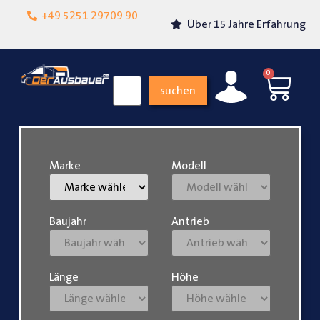
Lokalgeschäft in
+49 5251 29709 90
Über 15 Jahre Erfahrung
Paderborn
0
suchen
Marke
Modell
Baujahr
Antrieb
Länge
Höhe