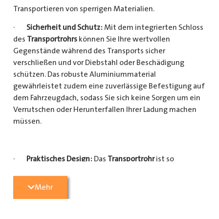
Transportieren von sperrigen Materialien.
·
Sicherheit und Schutz:
Mit dem integrierten Schloss
des
Transportrohrs
können Sie Ihre wertvollen
Gegenstände während des Transports sicher
verschließen und vor Diebstahl oder Beschädigung
schützen. Das robuste Aluminiummaterial
gewährleistet zudem eine zuverlässige Befestigung auf
dem Fahrzeugdach, sodass Sie sich keine Sorgen um ein
Verrutschen oder Herunterfallen Ihrer Ladung machen
müssen.
·
Praktisches Design:
Das
Transportrohr
ist so
konzipiert, dass es eine Vielzahl von langen
Gegenständen sicher und einfach transportieren kann
Mehr
(Das
Transportrohr
gibt es in 5 verschiedenen Längen).
Egal, ob Sie Kupferrohre für Ihre Installationsarbeiten,
Kunststoffrohre für den Sanitärbereich oder Holzlatten