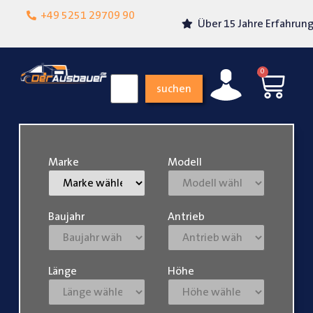
Lokalgeschäft in
+49 5251 29709 90
Über 15 Jahre Erfahrung
Paderborn
0
suchen
Marke
Modell
Baujahr
Antrieb
Länge
Höhe