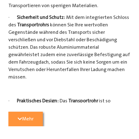
Transportieren von sperrigen Materialien.
·
Sicherheit und Schutz:
Mit dem integrierten Schloss
des
Transportrohrs
können Sie Ihre wertvollen
Gegenstände während des Transports sicher
verschließen und vor Diebstahl oder Beschädigung
schützen. Das robuste Aluminiummaterial
gewährleistet zudem eine zuverlässige Befestigung auf
dem Fahrzeugdach, sodass Sie sich keine Sorgen um ein
Verrutschen oder Herunterfallen Ihrer Ladung machen
müssen.
·
Praktisches Design:
Das
Transportrohr
ist so
konzipiert, dass es eine Vielzahl von langen
Gegenständen sicher und einfach transportieren kann
Mehr
(Das
Transportrohr
gibt es in 5 verschiedenen Längen).
Egal, ob Sie Kupferrohre für Ihre Installationsarbeiten,
Kunststoffrohre für den Sanitärbereich oder Holzlatten