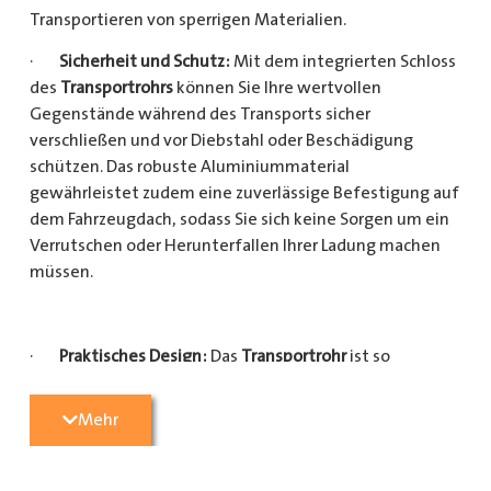
Transportieren von sperrigen Materialien.
·
Sicherheit und Schutz:
Mit dem integrierten Schloss
des
Transportrohrs
können Sie Ihre wertvollen
Gegenstände während des Transports sicher
verschließen und vor Diebstahl oder Beschädigung
schützen. Das robuste Aluminiummaterial
gewährleistet zudem eine zuverlässige Befestigung auf
dem Fahrzeugdach, sodass Sie sich keine Sorgen um ein
Verrutschen oder Herunterfallen Ihrer Ladung machen
müssen.
·
Praktisches Design:
Das
Transportrohr
ist so
konzipiert, dass es eine Vielzahl von langen
Gegenständen sicher und einfach transportieren kann
Mehr
(Das
Transportrohr
gibt es in 5 verschiedenen Längen).
Egal, ob Sie Kupferrohre für Ihre Installationsarbeiten,
Kunststoffrohre für den Sanitärbereich oder Holzlatten