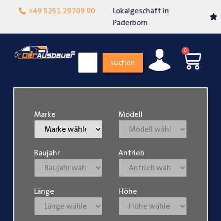
Lokalgeschäft in
+49 5251 29709 90
Über 15 Jahre Erfahrung
Paderborn
0
suchen
Marke
Modell
Baujahr
Antrieb
Länge
Höhe