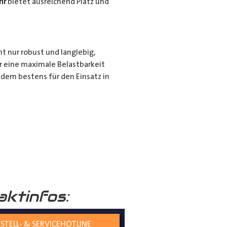
hr
bietet ausreichend Platz und
ht nur robust und langlebig,
r eine maximale Belastbarkeit
dem bestens für den Einsatz in
r für den privaten Gebrauch bei
ie langen Gegenstände sicher und
nd seiner hochwertigen
tiert.
aktinfos:
STELL- & SERVICEHOTLINE