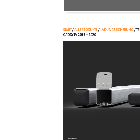
START
/
ALLE PRODUKTE
/
LADUNGSSICHERUNG
/ T
CADDY IV 2015 – 2020