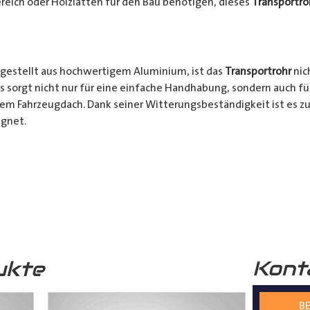
reich oder Holzlatten für den Bau benötigen, dieses
Transportro
gestellt aus hochwertigem Aluminium, ist das
Transportrohr
nic
s sorgt nicht nur für eine einfache Handhabung, sondern auch fü
rem Fahrzeugdach. Dank seiner Witterungsbeständigkeit ist es zu
gnet.
chkeiten:
Ob für den professionellen Einsatz auf Baustellen ode
nsportrohr
ist die ideale Lösung für alle Transporter Besitzer, d
. Mit seinem integrierten Schloss, seinem praktischen Design u
bares Zubehör für jeden, der häufig sperrige Materialien transpor
Kont
ukte
s
Transportrohr
gibt es in 2 unterschiedlichen Formen
mm) und in 4 verschiedenen Längen (2000mm – 5000mm)
BE