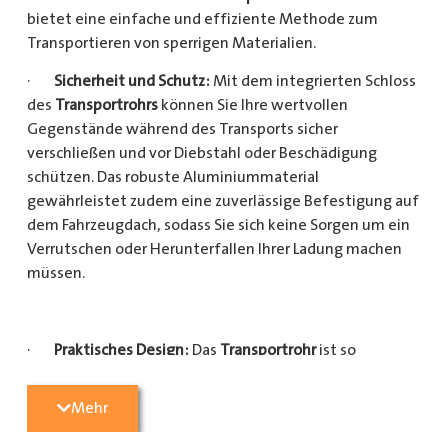
bietet eine einfache und effiziente Methode zum
Transportieren von sperrigen Materialien.
·
Sicherheit und Schutz:
Mit dem integrierten Schloss
des
Transportrohrs
können Sie Ihre wertvollen
Gegenstände während des Transports sicher
verschließen und vor Diebstahl oder Beschädigung
schützen. Das robuste Aluminiummaterial
gewährleistet zudem eine zuverlässige Befestigung auf
dem Fahrzeugdach, sodass Sie sich keine Sorgen um ein
Verrutschen oder Herunterfallen Ihrer Ladung machen
müssen.
·
Praktisches Design:
Das
Transportrohr
ist so
konzipiert, dass es eine Vielzahl von langen
Gegenständen sicher und einfach transportieren kann
Mehr
(Das
Transportrohr
gibt es in 5 verschiedenen Längen).
Egal, ob Sie Kupferrohre für Ihre Installationsarbeiten,