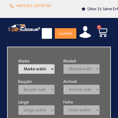
Lokalgeschäft in
+49 5251 29709 90
Über 15 Jahre Erfahrung
Paderborn
0
suchen
Marke
Modell
Baujahr
Antrieb
Länge
Höhe