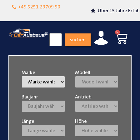
Lokalgeschäft in
+49 5251 29709 90
Über 15 Jahre Erfahrung
Paderborn
0
suchen
Marke
Modell
Baujahr
Antrieb
Länge
Höhe