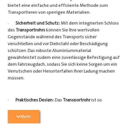
bietet eine einfache und effiziente Methode zum
Transportieren von sperrigen Materialien.
·
Sicherheit und Schutz:
Mit dem integrierten Schloss
des
Transportrohrs
können Sie Ihre wertvollen
Gegenstände während des Transports sicher
verschließen und vor Diebstahl oder Beschädigung
schützen. Das robuste Aluminiummaterial
gewährleistet zudem eine zuverlässige Befestigung auf
dem Fahrzeugdach, sodass Sie sich keine Sorgen um ein
Verrutschen oder Herunterfallen Ihrer Ladung machen
müssen.
·
Praktisches Design:
Das
Transportrohr
ist so
konzipiert, dass es eine Vielzahl von langen
Gegenständen sicher und einfach transportieren kann
Mehr
(Das
Transportrohr
gibt es in 5 verschiedenen Längen).
Egal, ob Sie Kupferrohre für Ihre Installationsarbeiten,