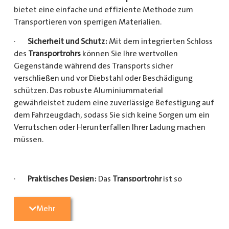
bietet eine einfache und effiziente Methode zum
Transportieren von sperrigen Materialien.
·
Sicherheit und Schutz:
Mit dem integrierten Schloss
des
Transportrohrs
können Sie Ihre wertvollen
Gegenstände während des Transports sicher
verschließen und vor Diebstahl oder Beschädigung
schützen. Das robuste Aluminiummaterial
gewährleistet zudem eine zuverlässige Befestigung auf
dem Fahrzeugdach, sodass Sie sich keine Sorgen um ein
Verrutschen oder Herunterfallen Ihrer Ladung machen
müssen.
·
Praktisches Design:
Das
Transportrohr
ist so
konzipiert, dass es eine Vielzahl von langen
Gegenständen sicher und einfach transportieren kann
Mehr
(Das
Transportrohr
gibt es in 5 verschiedenen Längen).
Egal, ob Sie Kupferrohre für Ihre Installationsarbeiten,