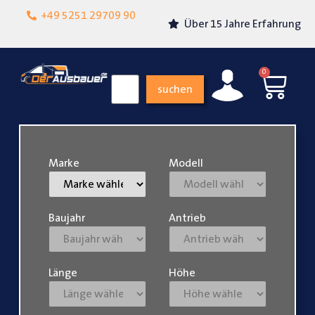
Lokalgeschäft in
+49 5251 29709 90
Über 15 Jahre Erfahrung
Paderborn
0
suchen
Marke
Modell
Baujahr
Antrieb
Länge
Höhe