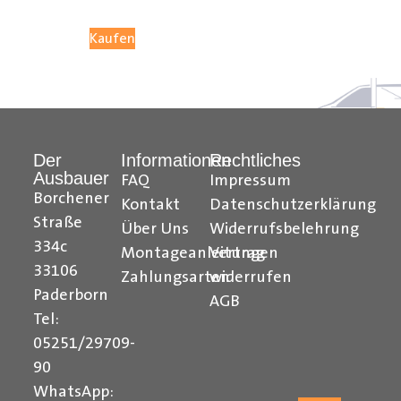
vielseitigen Anwendung ist es die ultimative Lösung für
Kaufen
den Transport von Kupferrohren, Kunststoffrohren,
Leitungen, Holzlatten und vielem mehr auf dem Dach
Ihres
Transporters
.
Formularbeginn
Der
Informationen
Rechtliches
Ausbauer
FAQ
Impressum
______________________________________________
Borchener
Kontakt
Datenschutzerklärung
Straße
Bei Fragen stehen wir Ihnen gerne zur Verfügung.
Über Uns
Widerrufsbelehrung
334c
Montageanleitungen
Vertrag
33106
Zahlungsarten
widerrufen
Kontaktieren Sie uns per E-Mail unter
shop@der-
Paderborn
AGB
ausbauer.de
oder rufen Sie uns direkt an
Tel:
05251/29709-
05251 29 70 9-90.
90
WhatsApp: