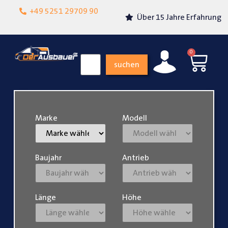
Lokalgeschäft in
+49 5251 29709 90
Über 15 Jahre Erfahrung
Paderborn
0
suchen
Marke
Modell
Baujahr
Antrieb
Länge
Höhe