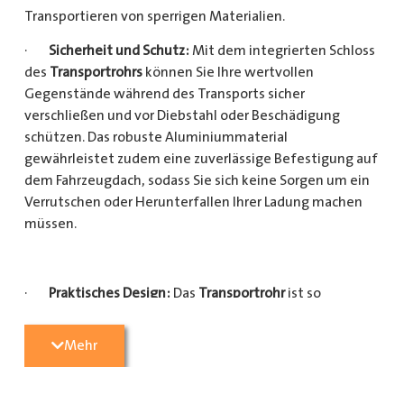
Transportieren von sperrigen Materialien.
·
Sicherheit und Schutz:
Mit dem integrierten Schloss
des
Transportrohrs
können Sie Ihre wertvollen
Gegenstände während des Transports sicher
verschließen und vor Diebstahl oder Beschädigung
schützen. Das robuste Aluminiummaterial
gewährleistet zudem eine zuverlässige Befestigung auf
dem Fahrzeugdach, sodass Sie sich keine Sorgen um ein
Verrutschen oder Herunterfallen Ihrer Ladung machen
müssen.
·
Praktisches Design:
Das
Transportrohr
ist so
konzipiert, dass es eine Vielzahl von langen
Gegenständen sicher und einfach transportieren kann
Mehr
(Das
Transportrohr
gibt es in 5 verschiedenen Längen).
Egal, ob Sie Kupferrohre für Ihre Installationsarbeiten,
Kunststoffrohre für den Sanitärbereich oder Holzlatten