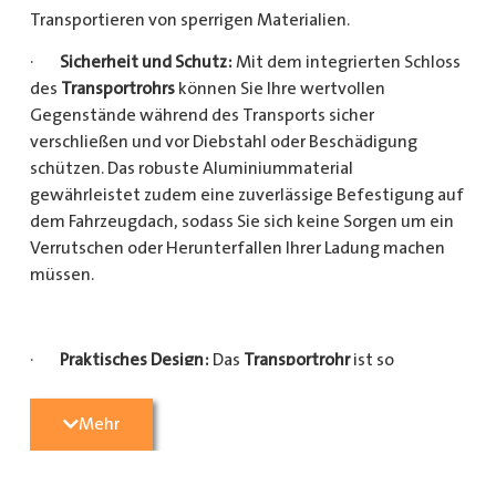
Transportieren von sperrigen Materialien.
·
Sicherheit und Schutz:
Mit dem integrierten Schloss
des
Transportrohrs
können Sie Ihre wertvollen
Gegenstände während des Transports sicher
verschließen und vor Diebstahl oder Beschädigung
schützen. Das robuste Aluminiummaterial
gewährleistet zudem eine zuverlässige Befestigung auf
dem Fahrzeugdach, sodass Sie sich keine Sorgen um ein
Verrutschen oder Herunterfallen Ihrer Ladung machen
müssen.
·
Praktisches Design:
Das
Transportrohr
ist so
konzipiert, dass es eine Vielzahl von langen
Gegenständen sicher und einfach transportieren kann
Mehr
(Das
Transportrohr
gibt es in 5 verschiedenen Längen).
Egal, ob Sie Kupferrohre für Ihre Installationsarbeiten,
Kunststoffrohre für den Sanitärbereich oder Holzlatten