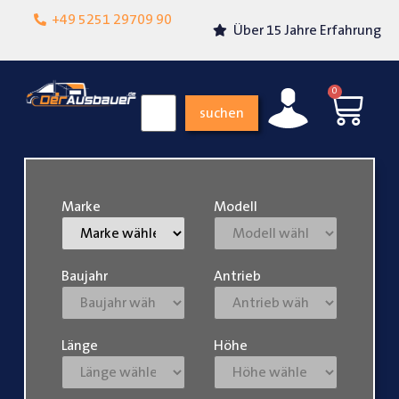
Lokalgeschäft in
+49 5251 29709 90
Über 15 Jahre Erfahrung
Paderborn
0
suchen
Marke
Modell
Baujahr
Antrieb
Länge
Höhe